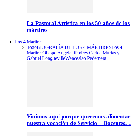
La Pastoral Artística en los 50 años de los
mártires
Los 4 Mártires
Todo
BIOGRAFÍA DE LOS 4 MÁRTIRES
Los 4
Mártires
Obispo Angelelli
Padres Carlos Murias y
Gabriel Longueville
Wenceslao Pedernera
Vinimos aquí porque queremos alimentar
nuestra vocación de Servicio – Docentes…