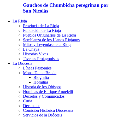
Gauchos de Chumbicha peregrinan por
San Nicolás
La Rioja
Provincia de La Rioja
Fundación de La Rioja
Pueblos Originarios de La Rioja
Semblanza de los Llanos Riojanos
Mitos y Leyendas de la Rioja
La Chaya
Historias Vivas
Jóvenes Protagonistas
La Diócesis
Líneas Pastorales
Mons. Dante Braida
Biografía
Homilias
Historia de los Obispos
Homilías de Enrique Angelelli
Decretos y Comunicados
Curia
Decanatos
Comisión Histórica Diocesana
Servicios de la Diócesis