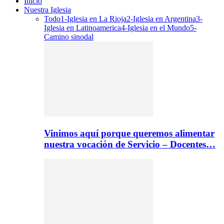
Inicio
Nuestra Iglesia
Todo
1-Iglesia en La Rioja
2-Iglesia en Argentina
3-
Iglesia en Latinoamerica
4-Iglesia en el Mundo
5-
Camino sinodal
Vinimos aquí porque queremos alimentar
nuestra vocación de Servicio – Docentes…