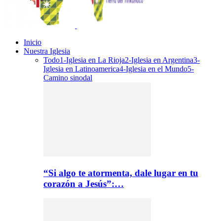
Inicio
Nuestra Iglesia
Todo
1-Iglesia en La Rioja
2-Iglesia en Argentina
3-
Iglesia en Latinoamerica
4-Iglesia en el Mundo
5-
Camino sinodal
“Si algo te atormenta, dale lugar en tu
corazón a Jesús”:…