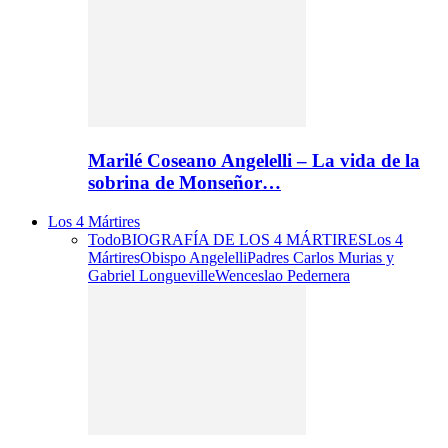
Marilé Coseano Angelelli – La vida de la
sobrina de Monseñor…
Los 4 Mártires
Todo
BIOGRAFÍA DE LOS 4 MÁRTIRES
Los 4
Mártires
Obispo Angelelli
Padres Carlos Murias y
Gabriel Longueville
Wenceslao Pedernera