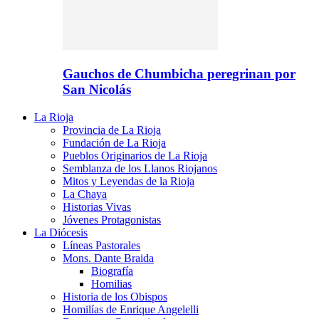
Gauchos de Chumbicha peregrinan por
San Nicolás
La Rioja
Provincia de La Rioja
Fundación de La Rioja
Pueblos Originarios de La Rioja
Semblanza de los Llanos Riojanos
Mitos y Leyendas de la Rioja
La Chaya
Historias Vivas
Jóvenes Protagonistas
La Diócesis
Líneas Pastorales
Mons. Dante Braida
Biografía
Homilias
Historia de los Obispos
Homilías de Enrique Angelelli