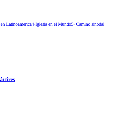
a en Latinoamerica
4-Iglesia en el Mundo
5- Camino sinodal
ártires