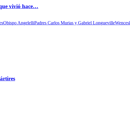
 que vivió hace…
es
Obispo Angelelli
Padres Carlos Murias y Gabriel Longueville
Wencesl
ártires