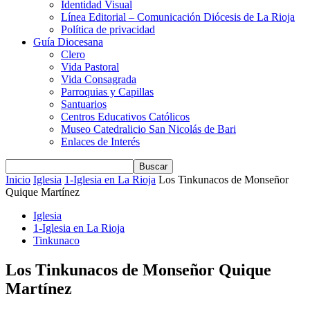
Identidad Visual
Línea Editorial – Comunicación Diócesis de La Rioja
Política de privacidad
Guía Diocesana
Clero
Vida Pastoral
Vida Consagrada
Parroquias y Capillas
Santuarios
Centros Educativos Católicos
Museo Catedralicio San Nicolás de Bari
Enlaces de Interés
Inicio
Iglesia
1-Iglesia en La Rioja
Los Tinkunacos de Monseñor
Quique Martínez
Iglesia
1-Iglesia en La Rioja
Tinkunaco
Los Tinkunacos de Monseñor Quique
Martínez