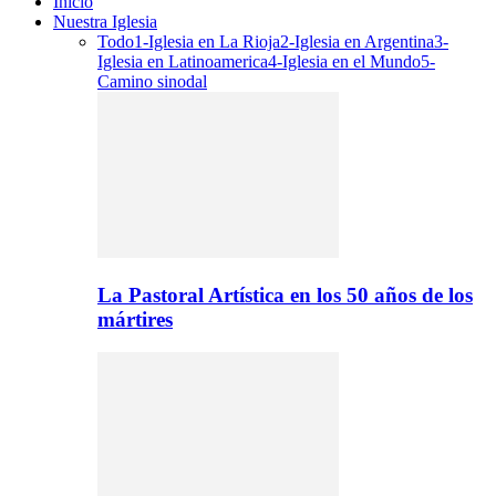
Inicio
Nuestra Iglesia
Todo
1-Iglesia en La Rioja
2-Iglesia en Argentina
3-
Iglesia en Latinoamerica
4-Iglesia en el Mundo
5-
Camino sinodal
La Pastoral Artística en los 50 años de los
mártires