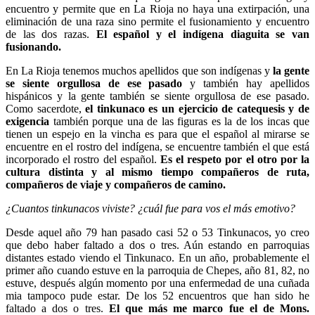
encuentro y permite que en La Rioja no haya una extirpación, una
eliminación de una raza sino permite el fusionamiento y encuentro
de las dos razas.
El español y el indígena diaguita se van
fusionando.
En La Rioja tenemos muchos apellidos que son indígenas y
la gente
se siente orgullosa de ese pasado
y también hay apellidos
hispánicos y la gente también se siente orgullosa de ese pasado.
Como sacerdote,
el tinkunaco es un ejercicio de catequesis y de
exigencia
también porque una de las figuras es la de los incas que
tienen un espejo en la vincha es para que el español al mirarse se
encuentre en el rostro del indígena, se encuentre también el que está
incorporado el rostro del español.
Es el respeto por el otro por la
cultura distinta y al mismo tiempo compañeros de ruta,
compañeros de viaje y compañeros de camino.
¿Cuantos tinkunacos viviste? ¿cuál fue para vos el más emotivo?
Desde aquel año 79 han pasado casi 52 o 53 Tinkunacos, yo creo
que debo haber faltado a dos o tres. Aún estando en parroquias
distantes estado viendo el Tinkunaco. En un año, probablemente el
primer año cuando estuve en la parroquia de Chepes, año 81, 82, no
estuve, después algún momento por una enfermedad de una cuñada
mia tampoco pude estar. De los 52 encuentros que han sido he
faltado a dos o tres.
El que más me marco fue el de Mons.