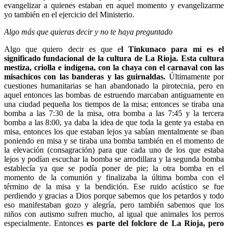
evangelizar a quienes estaban en aquel momento y evangelizarme
yo también en el ejercicio del Ministerio.
Algo más que quieras decir y no te haya preguntado
Algo que quiero decir es que e
l Tinkunaco para mí es el
significado fundacional de la cultura de La Rioja. Esta cultura
mestiza, criolla e indígena, con la chaya con el carnaval con las
misachicos con las banderas y las guirnaldas.
Últimamente por
cuestiones humanitarias se han abandonado la pirotecnia, pero en
aquel entonces las bombas de estruendo marcaban antiguamente en
una ciudad pequeña los tiempos de la misa; entonces se tiraba una
bomba a las 7:30 de la misa, otra bomba a las 7:45 y la tercera
bomba a las 8:00, ya daba la idea de que toda la gente ya estaba en
misa, entonces los que estaban lejos ya sabían mentalmente se iban
poniendo en misa y se tiraba una bomba también en el momento de
la elevación (consagración) para que cada uno de los que estaba
lejos y podían escuchar la bomba se arrodillara y la segunda bomba
establecía ya que se podía poner de pie; la otra bomba en el
momento de la comunión y finalizaba la última bomba con el
término de la misa y la bendición. Ese ruido acústico se fue
perdiendo y gracias a Dios porque sabemos que los petardos y todo
eso manifestaban gozo y alegría, pero también sabemos que los
niños con autismo sufren mucho, al igual que animales los perros
especialmente. Entonces
es parte del folclore de La Rioja, pero