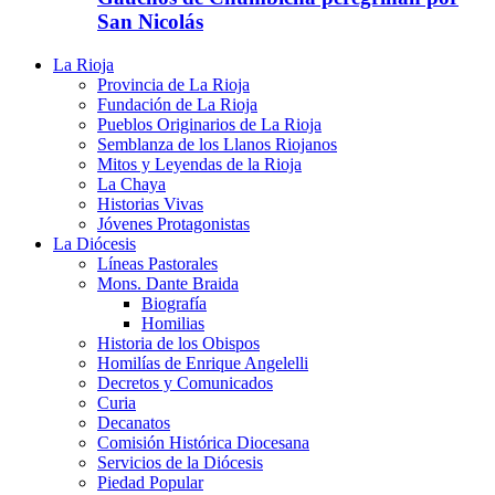
San Nicolás
La Rioja
Provincia de La Rioja
Fundación de La Rioja
Pueblos Originarios de La Rioja
Semblanza de los Llanos Riojanos
Mitos y Leyendas de la Rioja
La Chaya
Historias Vivas
Jóvenes Protagonistas
La Diócesis
Líneas Pastorales
Mons. Dante Braida
Biografía
Homilias
Historia de los Obispos
Homilías de Enrique Angelelli
Decretos y Comunicados
Curia
Decanatos
Comisión Histórica Diocesana
Servicios de la Diócesis
Piedad Popular