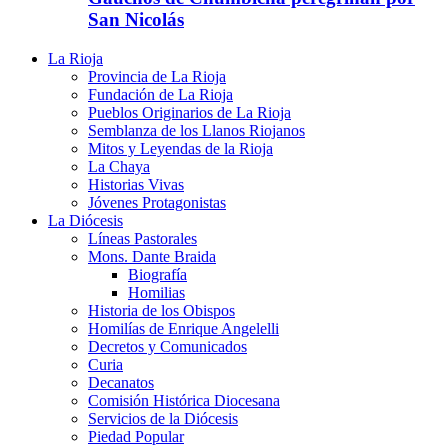
San Nicolás
La Rioja
Provincia de La Rioja
Fundación de La Rioja
Pueblos Originarios de La Rioja
Semblanza de los Llanos Riojanos
Mitos y Leyendas de la Rioja
La Chaya
Historias Vivas
Jóvenes Protagonistas
La Diócesis
Líneas Pastorales
Mons. Dante Braida
Biografía
Homilias
Historia de los Obispos
Homilías de Enrique Angelelli
Decretos y Comunicados
Curia
Decanatos
Comisión Histórica Diocesana
Servicios de la Diócesis
Piedad Popular