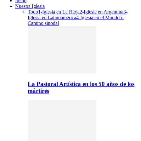
Inicio
Nuestra Iglesia
Todo
1-Iglesia en La Rioja
2-Iglesia en Argentina
3-
Iglesia en Latinoamerica
4-Iglesia en el Mundo
5-
Camino sinodal
La Pastoral Artística en los 50 años de los
mártires