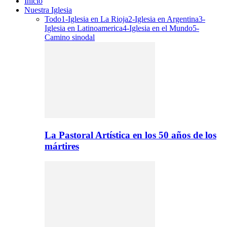
Inicio
Nuestra Iglesia
Todo
1-Iglesia en La Rioja
2-Iglesia en Argentina
3-
Iglesia en Latinoamerica
4-Iglesia en el Mundo
5-
Camino sinodal
La Pastoral Artística en los 50 años de los
mártires