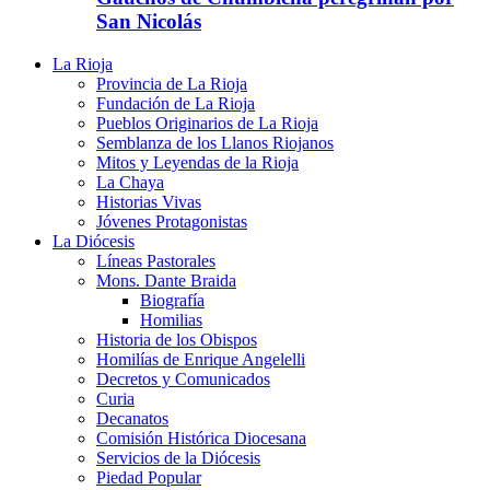
San Nicolás
La Rioja
Provincia de La Rioja
Fundación de La Rioja
Pueblos Originarios de La Rioja
Semblanza de los Llanos Riojanos
Mitos y Leyendas de la Rioja
La Chaya
Historias Vivas
Jóvenes Protagonistas
La Diócesis
Líneas Pastorales
Mons. Dante Braida
Biografía
Homilias
Historia de los Obispos
Homilías de Enrique Angelelli
Decretos y Comunicados
Curia
Decanatos
Comisión Histórica Diocesana
Servicios de la Diócesis
Piedad Popular