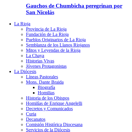
Gauchos de Chumbicha peregrinan por
San Nicolás
La Rioja
Provincia de La Rioja
Fundación de La Rioja
Pueblos Originarios de La Rioja
Semblanza de los Llanos Riojanos
Mitos y Leyendas de la Rioja
La Chaya
Historias Vivas
Jóvenes Protagonistas
La Diócesis
Líneas Pastorales
Mons. Dante Braida
Biografía
Homilias
Historia de los Obispos
Homilías de Enrique Angelelli
Decretos y Comunicados
Curia
Decanatos
Comisión Histórica Diocesana
Servicios de la Diócesis