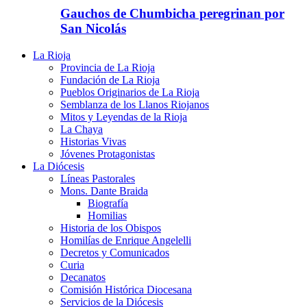
Gauchos de Chumbicha peregrinan por
San Nicolás
La Rioja
Provincia de La Rioja
Fundación de La Rioja
Pueblos Originarios de La Rioja
Semblanza de los Llanos Riojanos
Mitos y Leyendas de la Rioja
La Chaya
Historias Vivas
Jóvenes Protagonistas
La Diócesis
Líneas Pastorales
Mons. Dante Braida
Biografía
Homilias
Historia de los Obispos
Homilías de Enrique Angelelli
Decretos y Comunicados
Curia
Decanatos
Comisión Histórica Diocesana
Servicios de la Diócesis