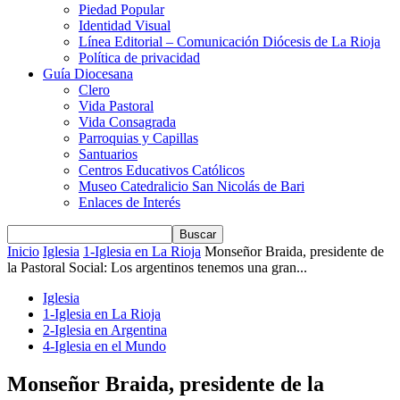
Piedad Popular
Identidad Visual
Línea Editorial – Comunicación Diócesis de La Rioja
Política de privacidad
Guía Diocesana
Clero
Vida Pastoral
Vida Consagrada
Parroquias y Capillas
Santuarios
Centros Educativos Católicos
Museo Catedralicio San Nicolás de Bari
Enlaces de Interés
Inicio
Iglesia
1-Iglesia en La Rioja
Monseñor Braida, presidente de
la Pastoral Social: Los argentinos tenemos una gran...
Iglesia
1-Iglesia en La Rioja
2-Iglesia en Argentina
4-Iglesia en el Mundo
Monseñor Braida, presidente de la