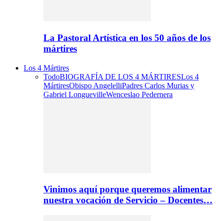
La Pastoral Artística en los 50 años de los
mártires
Los 4 Mártires
Todo
BIOGRAFÍA DE LOS 4 MÁRTIRES
Los 4
Mártires
Obispo Angelelli
Padres Carlos Murias y
Gabriel Longueville
Wenceslao Pedernera
Vinimos aquí porque queremos alimentar
nuestra vocación de Servicio – Docentes…