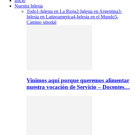
Inicio
Nuestra Iglesia
Todo
1-Iglesia en La Rioja
2-Iglesia en Argentina
3-
Iglesia en Latinoamerica
4-Iglesia en el Mundo
5-
Camino sinodal
Vinimos aquí porque queremos alimentar
nuestra vocación de Servicio – Docentes…