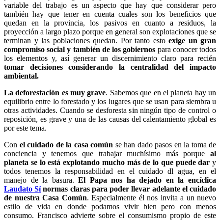
variable del trabajo es un aspecto que hay que considerar pero
también hay que tener en cuenta cuales son los beneficios que
quedan en la provincia, los pasivos en cuanto a residuos, la
proyección a largo plazo porque en general son explotaciones que se
terminan y las poblaciones quedan. Por tanto esto
exige un gran
compromiso social
y también de los gobiernos
para conocer todos
los elementos y, así generar un discernimiento claro para recién
tomar decisiones considerando la centralidad del impacto
ambiental.
La deforestación es muy grave
. Sabemos que en el planeta hay un
equilibrio entre lo forestado y los lugares que se usan para siembra u
otras actividades. Cuando se desforesta sin ningún tipo de control o
reposición, es grave y una de las causas del calentamiento global es
por este tema.
Con
el cuidado de la casa común
se han dado pasos en la toma de
conciencia y tenemos que trabajar muchísimo más porque
al
planeta se lo está explotando mucho más de lo
que puede dar
y
todos tenemos la responsabilidad en el cuidado dl agua, en el
manejo de la basura.
El Papa nos ha dejado en la encíclica
Laudato Sí
normas claras para poder llevar adelante el cuidado
de nuestra Casa Común
. Especialmente él nos invita a un nuevo
estilo de vida en donde podamos vivir bien pero con menos
consumo. Francisco advierte sobre el consumismo propio de este