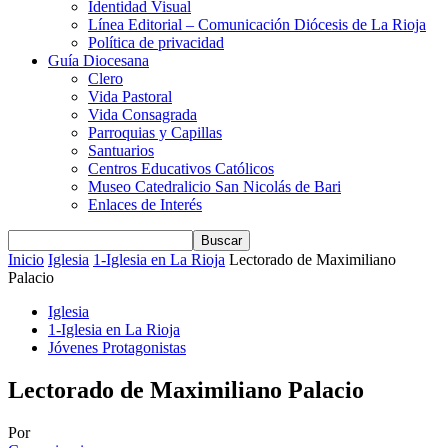
Identidad Visual
Línea Editorial – Comunicación Diócesis de La Rioja
Política de privacidad
Guía Diocesana
Clero
Vida Pastoral
Vida Consagrada
Parroquias y Capillas
Santuarios
Centros Educativos Católicos
Museo Catedralicio San Nicolás de Bari
Enlaces de Interés
Inicio
Iglesia
1-Iglesia en La Rioja
Lectorado de Maximiliano
Palacio
Iglesia
1-Iglesia en La Rioja
Jóvenes Protagonistas
Lectorado de Maximiliano Palacio
Por