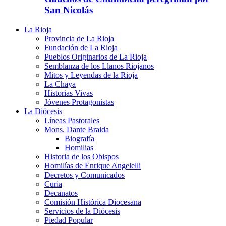
San Nicolás
La Rioja
Provincia de La Rioja
Fundación de La Rioja
Pueblos Originarios de La Rioja
Semblanza de los Llanos Riojanos
Mitos y Leyendas de la Rioja
La Chaya
Historias Vivas
Jóvenes Protagonistas
La Diócesis
Líneas Pastorales
Mons. Dante Braida
Biografía
Homilias
Historia de los Obispos
Homilías de Enrique Angelelli
Decretos y Comunicados
Curia
Decanatos
Comisión Histórica Diocesana
Servicios de la Diócesis
Piedad Popular