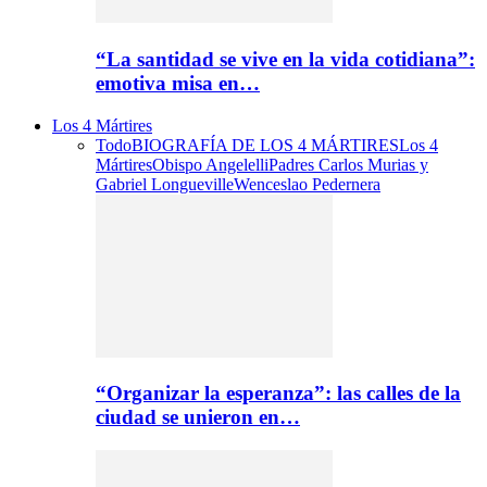
“La santidad se vive en la vida cotidiana”:
emotiva misa en…
Los 4 Mártires
Todo
BIOGRAFÍA DE LOS 4 MÁRTIRES
Los 4
Mártires
Obispo Angelelli
Padres Carlos Murias y
Gabriel Longueville
Wenceslao Pedernera
“Organizar la esperanza”: las calles de la
ciudad se unieron en…