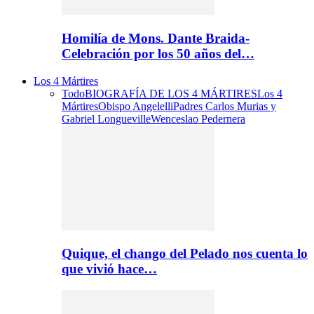
Homilía de Mons. Dante Braida-
Celebración por los 50 años del…
Los 4 Mártires
Todo
BIOGRAFÍA DE LOS 4 MÁRTIRES
Los 4
Mártires
Obispo Angelelli
Padres Carlos Murias y
Gabriel Longueville
Wenceslao Pedernera
Quique, el chango del Pelado nos cuenta lo
que vivió hace…