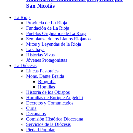
San Nicolás
La Rioja
Provincia de La Rioja
Fundación de La Rioja
Pueblos Originarios de La Rioja
Semblanza de los Llanos Riojanos
Mitos y Leyendas de la Rioja
La Chaya
Historias Vivas
Jóvenes Protagonistas
La Diócesis
Líneas Pastorales
Mons. Dante Braida
Biografía
Homilias
Historia de los Obispos
Homilías de Enrique Angelelli
Decretos y Comunicados
Curia
Decanatos
Comisión Histórica Diocesana
Servicios de la Diócesis
Piedad Popular