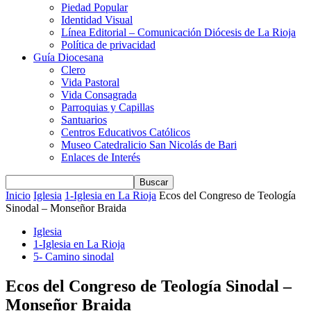
Piedad Popular
Identidad Visual
Línea Editorial – Comunicación Diócesis de La Rioja
Política de privacidad
Guía Diocesana
Clero
Vida Pastoral
Vida Consagrada
Parroquias y Capillas
Santuarios
Centros Educativos Católicos
Museo Catedralicio San Nicolás de Bari
Enlaces de Interés
Inicio
Iglesia
1-Iglesia en La Rioja
Ecos del Congreso de Teología
Sinodal – Monseñor Braida
Iglesia
1-Iglesia en La Rioja
5- Camino sinodal
Ecos del Congreso de Teología Sinodal –
Monseñor Braida