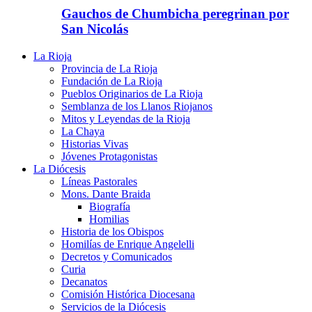
Gauchos de Chumbicha peregrinan por
San Nicolás
La Rioja
Provincia de La Rioja
Fundación de La Rioja
Pueblos Originarios de La Rioja
Semblanza de los Llanos Riojanos
Mitos y Leyendas de la Rioja
La Chaya
Historias Vivas
Jóvenes Protagonistas
La Diócesis
Líneas Pastorales
Mons. Dante Braida
Biografía
Homilias
Historia de los Obispos
Homilías de Enrique Angelelli
Decretos y Comunicados
Curia
Decanatos
Comisión Histórica Diocesana
Servicios de la Diócesis