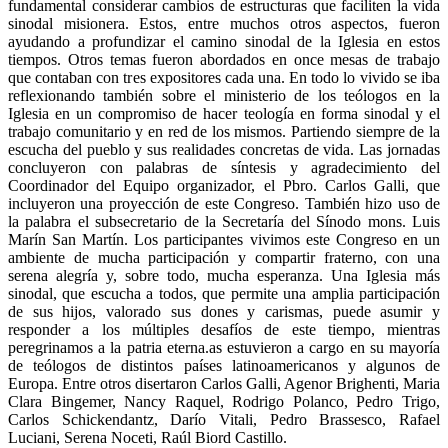
fundamental considerar cambios de estructuras que faciliten la vida
sinodal misionera. Estos, entre muchos otros aspectos, fueron
ayudando a profundizar el camino sinodal de la Iglesia en estos
tiempos. Otros temas fueron abordados en once mesas de trabajo
que contaban con tres expositores cada una. En todo lo vivido se iba
reflexionando también sobre el ministerio de los teólogos en la
Iglesia en un compromiso de hacer teología en forma sinodal y el
trabajo comunitario y en red de los mismos. Partiendo siempre de la
escucha del pueblo y sus realidades concretas de vida. Las jornadas
concluyeron con palabras de síntesis y agradecimiento del
Coordinador del Equipo organizador, el Pbro. Carlos Galli, que
incluyeron una proyección de este Congreso. También hizo uso de
la palabra el subsecretario de la Secretaría del Sínodo mons. Luis
Marín San Martín. Los participantes vivimos este Congreso en un
ambiente de mucha participación y compartir fraterno, con una
serena alegría y, sobre todo, mucha esperanza. Una Iglesia más
sinodal, que escucha a todos, que permite una amplia participación
de sus hijos, valorado sus dones y carismas, puede asumir y
responder a los múltiples desafíos de este tiempo, mientras
peregrinamos a la patria eterna.as estuvieron a cargo en su mayoría
de teólogos de distintos países latinoamericanos y algunos de
Europa. Entre otros disertaron Carlos Galli, Agenor Brighenti, Maria
Clara Bingemer, Nancy Raquel, Rodrigo Polanco, Pedro Trigo,
Carlos Schickendantz, Darío Vitali, Pedro Brassesco, Rafael
Luciani, Serena Noceti, Raúl Biord Castillo.