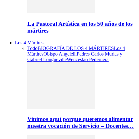
La Pastoral Artística en los 50 años de los
mártires
Los 4 Mártires
Todo
BIOGRAFÍA DE LOS 4 MÁRTIRES
Los 4
Mártires
Obispo Angelelli
Padres Carlos Murias y
Gabriel Longueville
Wenceslao Pedernera
Vinimos aquí porque queremos alimentar
nuestra vocación de Servicio – Docentes…