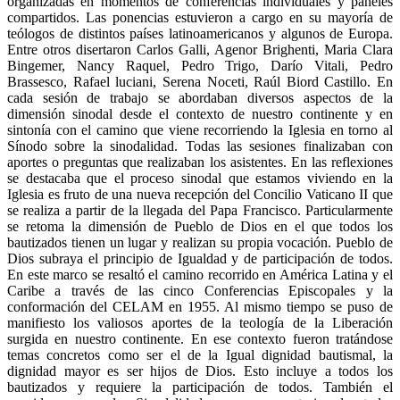
organizadas en momentos de conferencias individuales y paneles
compartidos. Las ponencias estuvieron a cargo en su mayoría de
teólogos de distintos países latinoamericanos y algunos de Europa.
Entre otros disertaron Carlos Galli, Agenor Brighenti, Maria Clara
Bingemer, Nancy Raquel, Pedro Trigo, Darío Vitali, Pedro
Brassesco, Rafael luciani, Serena Noceti, Raúl Biord Castillo. En
cada sesión de trabajo se abordaban diversos aspectos de la
dimensión sinodal desde el contexto de nuestro continente y en
sintonía con el camino que viene recorriendo la Iglesia en torno al
Sínodo sobre la sinodalidad. Todas las sesiones finalizaban con
aportes o preguntas que realizaban los asistentes. En las reflexiones
se destacaba que el proceso sinodal que estamos viviendo en la
Iglesia es fruto de una nueva recepción del Concilio Vaticano II que
se realiza a partir de la llegada del Papa Francisco. Particularmente
se retoma la dimensión de Pueblo de Dios en el que todos los
bautizados tienen un lugar y realizan su propia vocación. Pueblo de
Dios subraya el principio de Igualdad y de participación de todos.
En este marco se resaltó el camino recorrido en América Latina y el
Caribe a través de las cinco Conferencias Episcopales y la
conformación del CELAM en 1955. Al mismo tiempo se puso de
manifiesto los valiosos aportes de la teología de la Liberación
surgida en nuestro continente. En ese contexto fueron tratándose
temas concretos como ser el de la Igual dignidad bautismal, la
dignidad mayor es ser hijos de Dios. Esto incluye a todos los
bautizados y requiere la participación de todos. También el