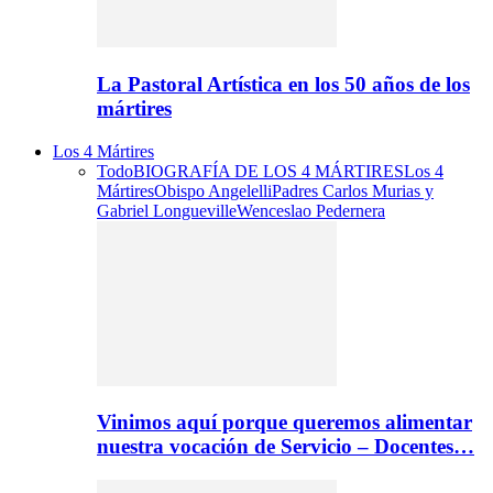
La Pastoral Artística en los 50 años de los
mártires
Los 4 Mártires
Todo
BIOGRAFÍA DE LOS 4 MÁRTIRES
Los 4
Mártires
Obispo Angelelli
Padres Carlos Murias y
Gabriel Longueville
Wenceslao Pedernera
Vinimos aquí porque queremos alimentar
nuestra vocación de Servicio – Docentes…