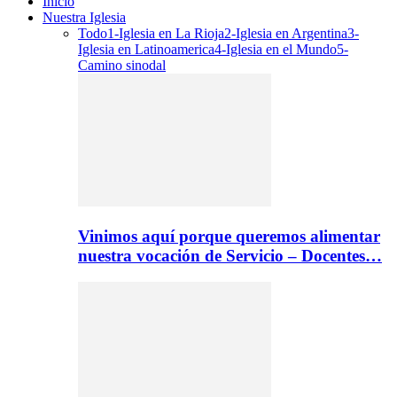
Inicio
Nuestra Iglesia
Todo
1-Iglesia en La Rioja
2-Iglesia en Argentina
3-
Iglesia en Latinoamerica
4-Iglesia en el Mundo
5-
Camino sinodal
Vinimos aquí porque queremos alimentar
nuestra vocación de Servicio – Docentes…