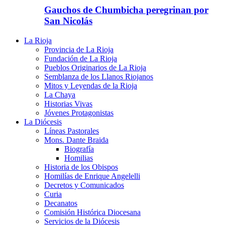
Gauchos de Chumbicha peregrinan por
San Nicolás
La Rioja
Provincia de La Rioja
Fundación de La Rioja
Pueblos Originarios de La Rioja
Semblanza de los Llanos Riojanos
Mitos y Leyendas de la Rioja
La Chaya
Historias Vivas
Jóvenes Protagonistas
La Diócesis
Líneas Pastorales
Mons. Dante Braida
Biografía
Homilias
Historia de los Obispos
Homilías de Enrique Angelelli
Decretos y Comunicados
Curia
Decanatos
Comisión Histórica Diocesana
Servicios de la Diócesis