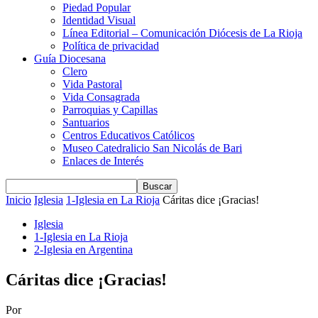
Piedad Popular
Identidad Visual
Línea Editorial – Comunicación Diócesis de La Rioja
Política de privacidad
Guía Diocesana
Clero
Vida Pastoral
Vida Consagrada
Parroquias y Capillas
Santuarios
Centros Educativos Católicos
Museo Catedralicio San Nicolás de Bari
Enlaces de Interés
Inicio
Iglesia
1-Iglesia en La Rioja
Cáritas dice ¡Gracias!
Iglesia
1-Iglesia en La Rioja
2-Iglesia en Argentina
Cáritas dice ¡Gracias!
Por