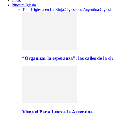
Inicio
Nuestra Iglesia
Todo
1-Iglesia en La Rioja
2-Iglesia en Argentina
3-Iglesi
“Organizar la esperanza”: las calles de la 
Viene el Papa León a la Argentina