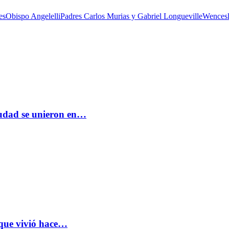
es
Obispo Angelelli
Padres Carlos Murias y Gabriel Longueville
Wencesl
ciudad se unieron en…
 que vivió hace…