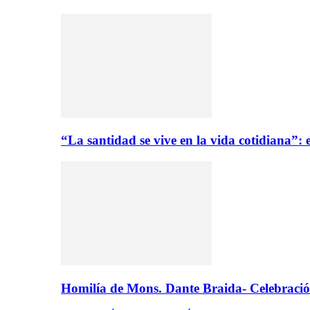
“La santidad se vive en la vida cotidiana”
Homilía de Mons. Dante Braida- Celebració