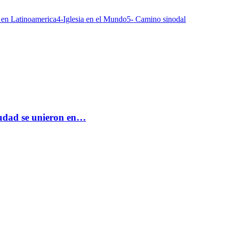
a en Latinoamerica
4-Iglesia en el Mundo
5- Camino sinodal
ciudad se unieron en…