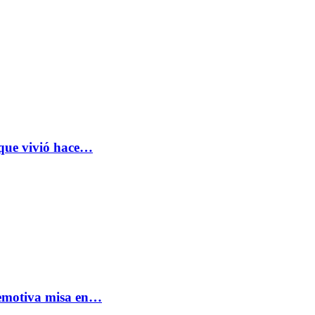
 que vivió hace…
: emotiva misa en…