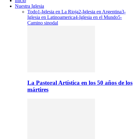
Inicio
Nuestra Iglesia
Todo
1-Iglesia en La Rioja
2-Iglesia en Argentina
3-
Iglesia en Latinoamerica
4-Iglesia en el Mundo
5-
Camino sinodal
La Pastoral Artística en los 50 años de los
mártires