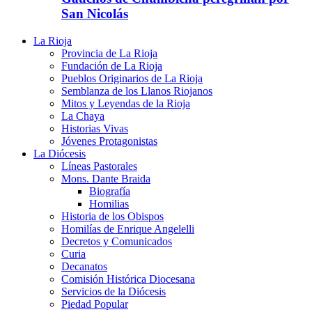
San Nicolás
La Rioja
Provincia de La Rioja
Fundación de La Rioja
Pueblos Originarios de La Rioja
Semblanza de los Llanos Riojanos
Mitos y Leyendas de la Rioja
La Chaya
Historias Vivas
Jóvenes Protagonistas
La Diócesis
Líneas Pastorales
Mons. Dante Braida
Biografía
Homilias
Historia de los Obispos
Homilías de Enrique Angelelli
Decretos y Comunicados
Curia
Decanatos
Comisión Histórica Diocesana
Servicios de la Diócesis
Piedad Popular