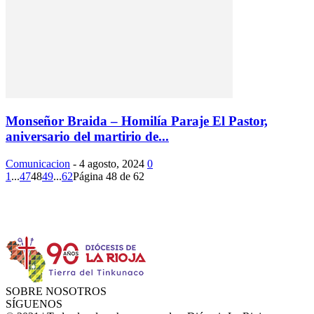
Monseñor Braida – Homilía Paraje El Pastor,
aniversario del martirio de...
Comunicacion
-
4 agosto, 2024
0
1
...
47
48
49
...
62
Página 48 de 62
Instagram
Facebook
Twitter
YouTube
SOBRE NOSOTROS
SÍGUENOS