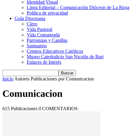
Identidad Visual
Línea Editorial – Comunicación Diócesis de La Rioja
Política de privacidad
Guía Diocesana
Clero
Vida Pastoral
Vida Consagrada
Parroquias y Capillas
Santuarios
Centros Educativos Católicos
Museo Catedralicio San Nicolás de Bari
Enlaces de Interés
Inicio
Autores
Publicaciones por Comunicacion
Comunicacion
615 Publicaciones
0 COMENTARIOS