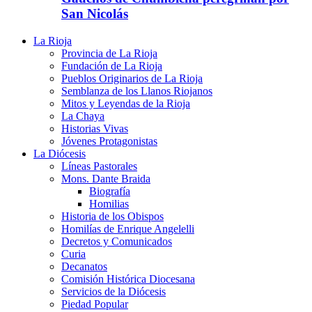
San Nicolás
La Rioja
Provincia de La Rioja
Fundación de La Rioja
Pueblos Originarios de La Rioja
Semblanza de los Llanos Riojanos
Mitos y Leyendas de la Rioja
La Chaya
Historias Vivas
Jóvenes Protagonistas
La Diócesis
Líneas Pastorales
Mons. Dante Braida
Biografía
Homilias
Historia de los Obispos
Homilías de Enrique Angelelli
Decretos y Comunicados
Curia
Decanatos
Comisión Histórica Diocesana
Servicios de la Diócesis
Piedad Popular