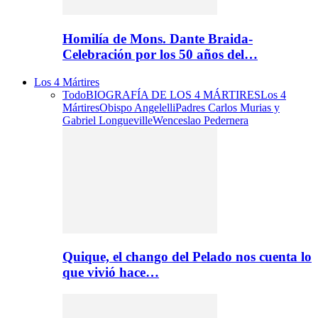
Homilía de Mons. Dante Braida-
Celebración por los 50 años del…
Los 4 Mártires
Todo
BIOGRAFÍA DE LOS 4 MÁRTIRES
Los 4
Mártires
Obispo Angelelli
Padres Carlos Murias y
Gabriel Longueville
Wenceslao Pedernera
Quique, el chango del Pelado nos cuenta lo
que vivió hace…