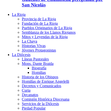
San Nicolás
La Rioja
Provincia de La Rioja
Fundación de La Rioja
Pueblos Originarios de La Rioja
Semblanza de los Llanos Riojanos
Mitos y Leyendas de la Rioja
La Chaya
Historias Vivas
Jóvenes Protagonistas
La Diócesis
Líneas Pastorales
Mons. Dante Braida
Biografía
Homilias
Historia de los Obispos
Homilías de Enrique Angelelli
Decretos y Comunicados
Curia
Decanatos
Comisión Histórica Diocesana
Servicios de la Diócesis
Piedad Popular