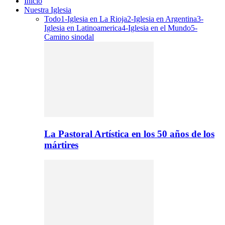
Inicio
Nuestra Iglesia
Todo
1-Iglesia en La Rioja
2-Iglesia en Argentina
3-
Iglesia en Latinoamerica
4-Iglesia en el Mundo
5-
Camino sinodal
La Pastoral Artística en los 50 años de los
mártires