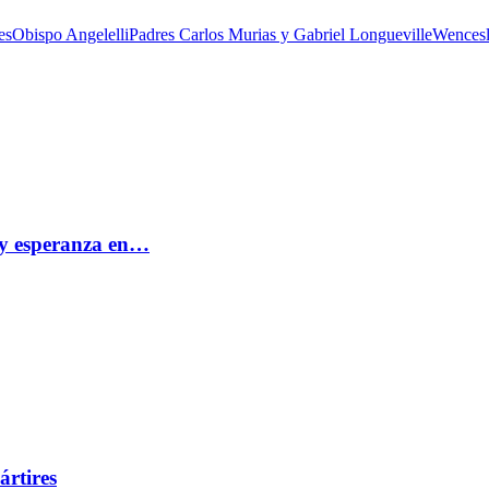
es
Obispo Angelelli
Padres Carlos Murias y Gabriel Longueville
Wencesl
e y esperanza en…
ártires