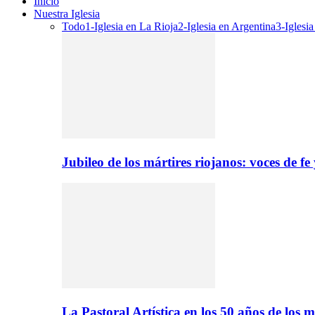
Inicio
Nuestra Iglesia
Todo
1-Iglesia en La Rioja
2-Iglesia en Argentina
3-Iglesi
Jubileo de los mártires riojanos: voces de f
La Pastoral Artística en los 50 años de los m