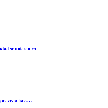
ciudad se unieron en…
 que vivió hace…