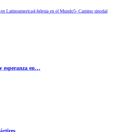
a en Latinoamerica
4-Iglesia en el Mundo
5- Camino sinodal
e y esperanza en…
ártires