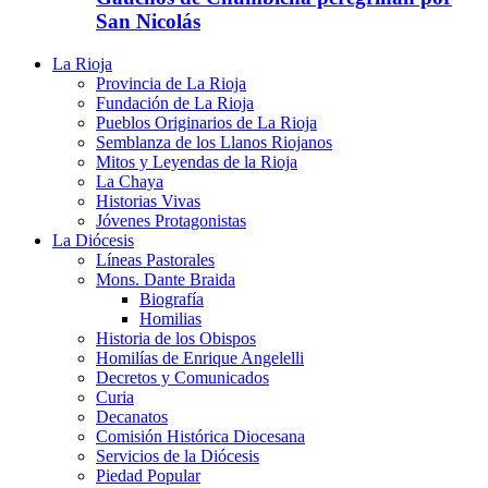
San Nicolás
La Rioja
Provincia de La Rioja
Fundación de La Rioja
Pueblos Originarios de La Rioja
Semblanza de los Llanos Riojanos
Mitos y Leyendas de la Rioja
La Chaya
Historias Vivas
Jóvenes Protagonistas
La Diócesis
Líneas Pastorales
Mons. Dante Braida
Biografía
Homilias
Historia de los Obispos
Homilías de Enrique Angelelli
Decretos y Comunicados
Curia
Decanatos
Comisión Histórica Diocesana
Servicios de la Diócesis
Piedad Popular