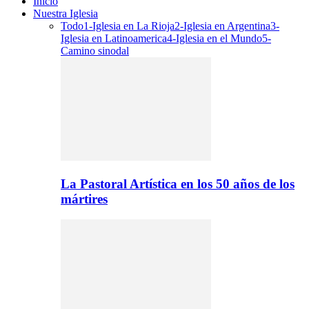
Inicio
Nuestra Iglesia
Todo
1-Iglesia en La Rioja
2-Iglesia en Argentina
3-
Iglesia en Latinoamerica
4-Iglesia en el Mundo
5-
Camino sinodal
La Pastoral Artística en los 50 años de los
mártires