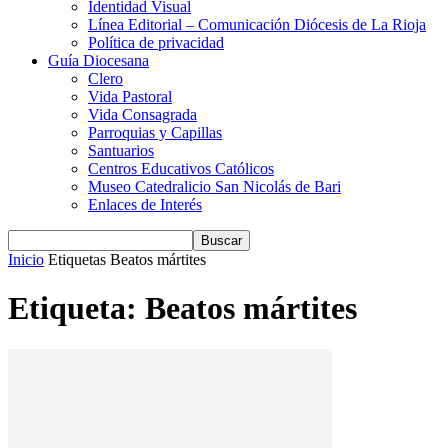
Identidad Visual
Línea Editorial – Comunicación Diócesis de La Rioja
Política de privacidad
Guía Diocesana
Clero
Vida Pastoral
Vida Consagrada
Parroquias y Capillas
Santuarios
Centros Educativos Católicos
Museo Catedralicio San Nicolás de Bari
Enlaces de Interés
Inicio
Etiquetas
Beatos mártites
Etiqueta: Beatos mártites