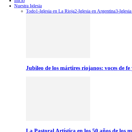
Inicio
Nuestra Iglesia
Todo
1-Iglesia en La Rioja
2-Iglesia en Argentina
3-Iglesi
Jubileo de los mártires riojanos: voces de f
La Pastoral Artística en los 50 años de los m