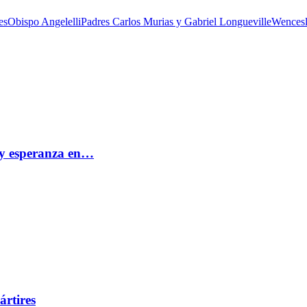
es
Obispo Angelelli
Padres Carlos Murias y Gabriel Longueville
Wencesl
e y esperanza en…
ártires