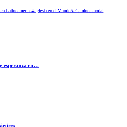
a en Latinoamerica
4-Iglesia en el Mundo
5- Camino sinodal
e y esperanza en…
ártires