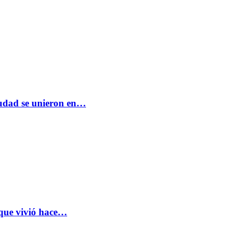
ciudad se unieron en…
 que vivió hace…