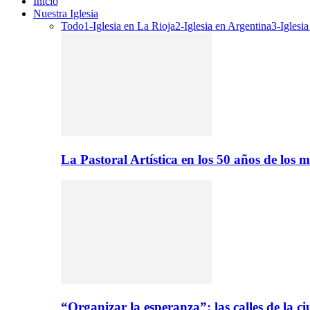
Inicio
Nuestra Iglesia
Todo
1-Iglesia en La Rioja
2-Iglesia en Argentina
3-Iglesi
La Pastoral Artística en los 50 años de los m
“Organizar la esperanza”: las calles de la 