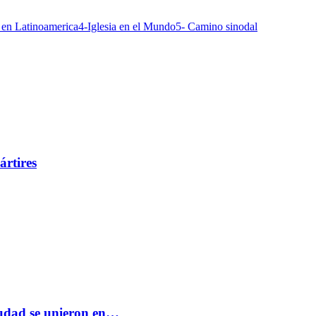
a en Latinoamerica
4-Iglesia en el Mundo
5- Camino sinodal
ártires
ciudad se unieron en…