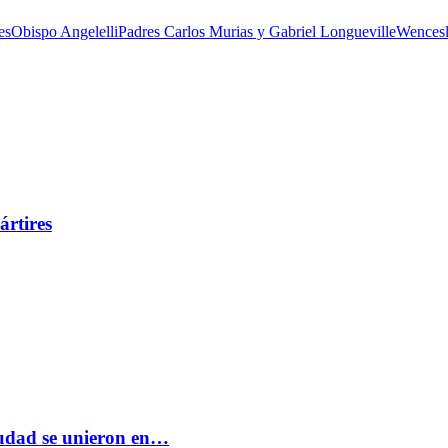
es
Obispo Angelelli
Padres Carlos Murias y Gabriel Longueville
Wencesl
ártires
ciudad se unieron en…