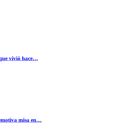
 que vivió hace…
: emotiva misa en…