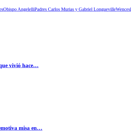
es
Obispo Angelelli
Padres Carlos Murias y Gabriel Longueville
Wencesl
 que vivió hace…
: emotiva misa en…