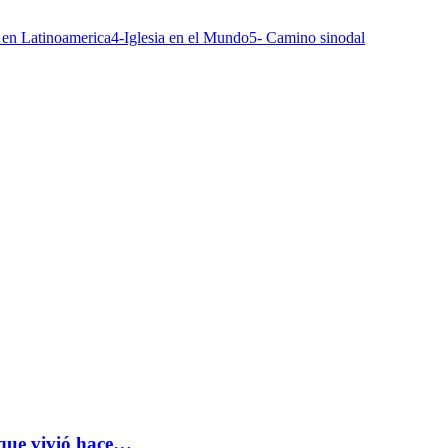
a en Latinoamerica
4-Iglesia en el Mundo
5- Camino sinodal
 que vivió hace…