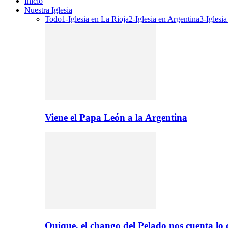
Inicio
Nuestra Iglesia
Todo
1-Iglesia en La Rioja
2-Iglesia en Argentina
3-Iglesi
Viene el Papa León a la Argentina
Quique, el chango del Pelado nos cuenta lo