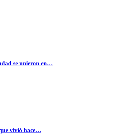
ciudad se unieron en…
 que vivió hace…