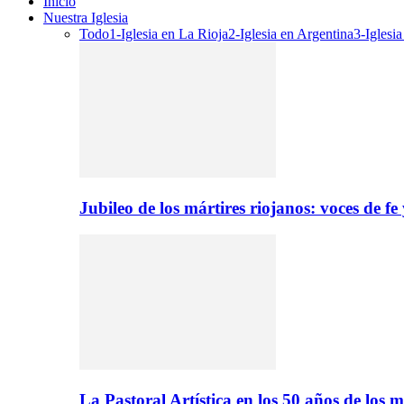
Inicio
Nuestra Iglesia
Todo
1-Iglesia en La Rioja
2-Iglesia en Argentina
3-Iglesi
Jubileo de los mártires riojanos: voces de f
La Pastoral Artística en los 50 años de los m