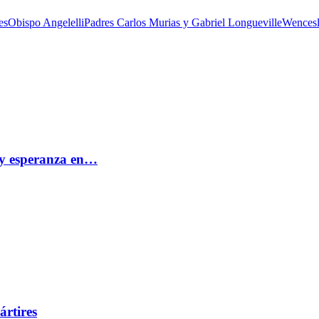
es
Obispo Angelelli
Padres Carlos Murias y Gabriel Longueville
Wencesl
e y esperanza en…
ártires