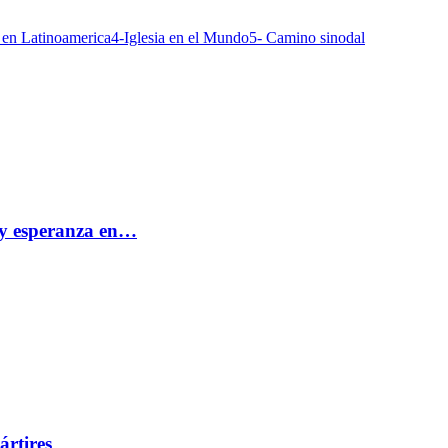
a en Latinoamerica
4-Iglesia en el Mundo
5- Camino sinodal
e y esperanza en…
ártires