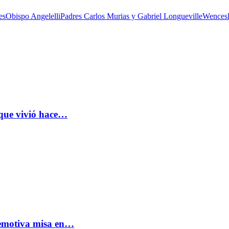
es
Obispo Angelelli
Padres Carlos Murias y Gabriel Longueville
Wencesl
 que vivió hace…
: emotiva misa en…