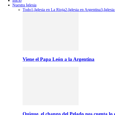
Inicio
Nuestra Iglesia
Todo
1-Iglesia en La Rioja
2-Iglesia en Argentina
3-Iglesi
Viene el Papa León a la Argentina
Quique, el chango del Pelado nos cuenta lo