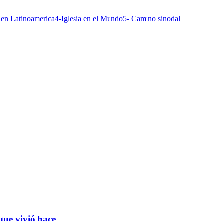
a en Latinoamerica
4-Iglesia en el Mundo
5- Camino sinodal
 que vivió hace…