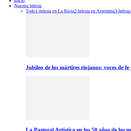
Inicio
Nuestra Iglesia
Todo
1-Iglesia en La Rioja
2-Iglesia en Argentina
3-Iglesi
Jubileo de los mártires riojanos: voces de f
La Pastoral Artística en los 50 años de los m