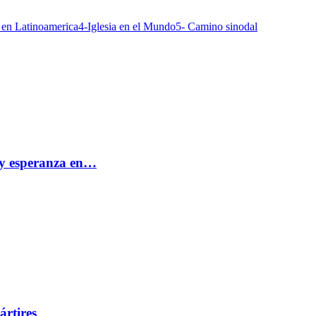
a en Latinoamerica
4-Iglesia en el Mundo
5- Camino sinodal
e y esperanza en…
ártires