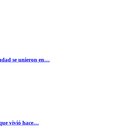
ciudad se unieron en…
 que vivió hace…