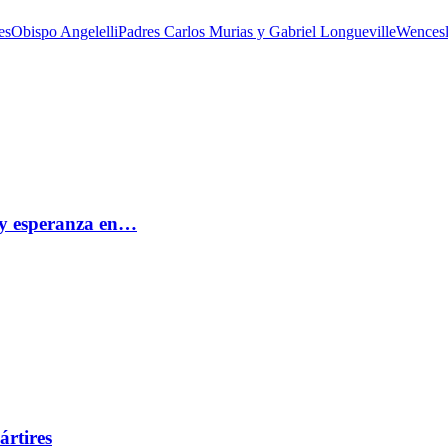
es
Obispo Angelelli
Padres Carlos Murias y Gabriel Longueville
Wencesl
e y esperanza en…
ártires