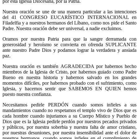
por esta Iglesia Diocesana, por la Patria.
Nuestra oración se une de una manera particular a las intenciones
del 41 CONGRESO EUCARÍSTICO INTERNACIONAL en
Filadelfia y a nuestros hermanos del Líbano, como nos pide el Santo
Padre. Nuestra oración debe ser universal, a nadie excluimos.
Oramos por nuestra Patria para que la sangre derramada con
generosidad y heroísmo se convierta en ofrenda SUPLICANTE
ante nuestro Padre Dios y podamos lograr la verdadera y ansiada
paz.
Nuestra oración es también AGRADECIDA por habernos hecho
miembros de la Iglesia de Cristo, por habernos guiado como Padre
Bueno en nuestra historia y habernos salvado en los grandes
momentos difíciles, por habernos probado con el sufrimiento, como
Iglesia, y hacernos sentir que SABEMOS EN QUIEN hemos
puesto nuestra confianza.
Necesitamos pedirle PERDÓN cuando somos infieles a sus
mandamientos cuando no respetamos el templo vivo de Dios que es
cada hombre cuando injuriamos a su Cuerpo Místico y Pueblo de
Dios que es la Iglesia pedirle perdón por nuestros pecados privados
y públicos, por nuestra soberbia y nuestra falta de amor cristiano,
por nuestras desuniones, por nuestra insensibilidad ante el dolor de
nuestros hermanos, cuando somos infieles en el cumplimiento de