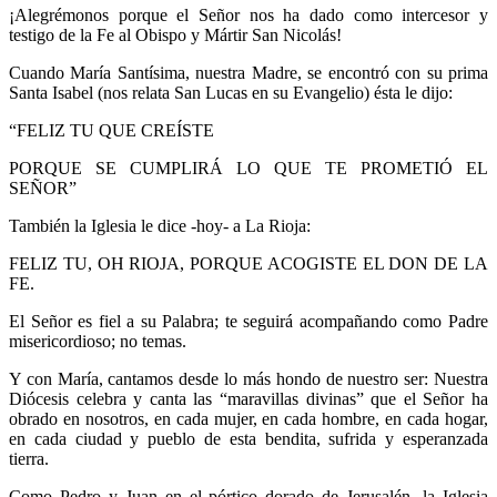
¡Alegrémonos porque el Señor nos ha dado como intercesor y
testigo de la Fe al Obispo y Mártir San Nicolás!
Cuando María Santísima, nuestra Madre, se encontró con su prima
Santa Isabel (nos relata San Lucas en su Evangelio) ésta le dijo:
“FELIZ TU QUE CREÍSTE
PORQUE SE CUMPLIRÁ LO QUE TE PROMETIÓ EL
SEÑOR”
También la Iglesia le dice -hoy- a La Rioja:
FELIZ TU, OH RIOJA, PORQUE ACOGISTE EL DON DE LA
FE.
El Señor es fiel a su Palabra; te seguirá acompañando como Padre
misericordioso; no temas.
Y con María, cantamos desde lo más hondo de nuestro ser: Nuestra
Diócesis celebra y canta las “maravillas divinas” que el Señor ha
obrado en nosotros, en cada mujer, en cada hombre, en cada hogar,
en cada ciudad y pueblo de esta bendita, sufrida y esperanzada
tierra.
Como Pedro y Juan en el pórtico dorado de Jerusalén, la Iglesia