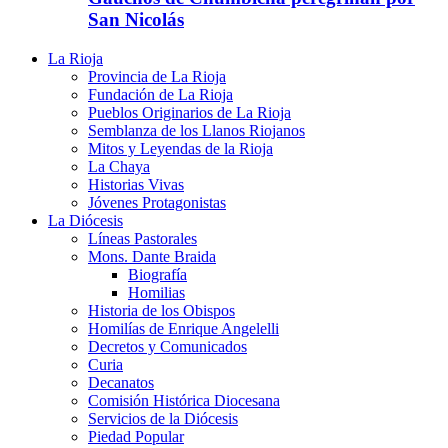
San Nicolás
La Rioja
Provincia de La Rioja
Fundación de La Rioja
Pueblos Originarios de La Rioja
Semblanza de los Llanos Riojanos
Mitos y Leyendas de la Rioja
La Chaya
Historias Vivas
Jóvenes Protagonistas
La Diócesis
Líneas Pastorales
Mons. Dante Braida
Biografía
Homilias
Historia de los Obispos
Homilías de Enrique Angelelli
Decretos y Comunicados
Curia
Decanatos
Comisión Histórica Diocesana
Servicios de la Diócesis
Piedad Popular