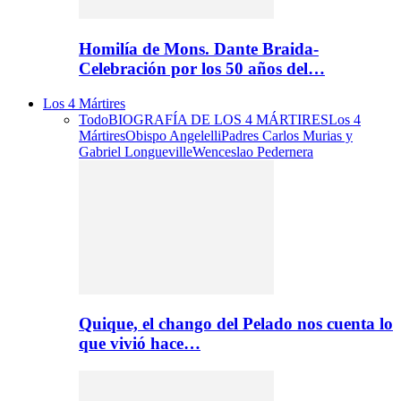
Homilía de Mons. Dante Braida-
Celebración por los 50 años del…
Los 4 Mártires
Todo
BIOGRAFÍA DE LOS 4 MÁRTIRES
Los 4
Mártires
Obispo Angelelli
Padres Carlos Murias y
Gabriel Longueville
Wenceslao Pedernera
Quique, el chango del Pelado nos cuenta lo
que vivió hace…