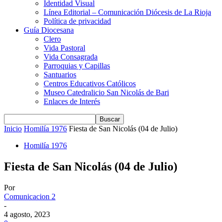
Identidad Visual
Línea Editorial – Comunicación Diócesis de La Rioja
Política de privacidad
Guía Diocesana
Clero
Vida Pastoral
Vida Consagrada
Parroquias y Capillas
Santuarios
Centros Educativos Católicos
Museo Catedralicio San Nicolás de Bari
Enlaces de Interés
Inicio
Homilía 1976
Fiesta de San Nicolás (04 de Julio)
Homilía 1976
Fiesta de San Nicolás (04 de Julio)
Por
Comunicacion 2
-
4 agosto, 2023