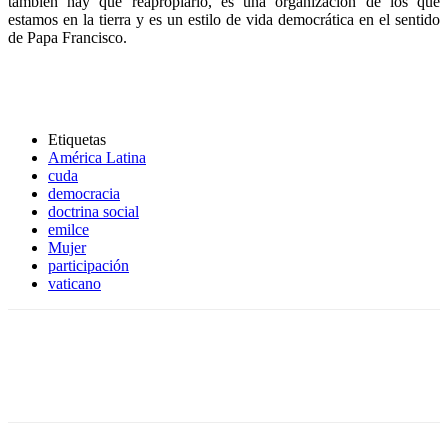
también hay que reapropiarlo, es una organización de los que
estamos en la tierra y es un estilo de vida democrática en el sentido
de Papa Francisco.
Etiquetas
América Latina
cuda
democracia
doctrina social
emilce
Mujer
participación
vaticano