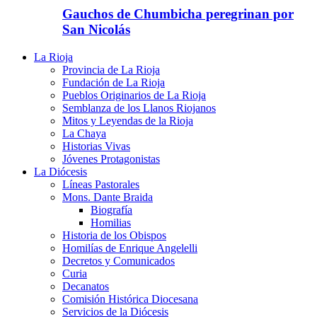
Gauchos de Chumbicha peregrinan por
San Nicolás
La Rioja
Provincia de La Rioja
Fundación de La Rioja
Pueblos Originarios de La Rioja
Semblanza de los Llanos Riojanos
Mitos y Leyendas de la Rioja
La Chaya
Historias Vivas
Jóvenes Protagonistas
La Diócesis
Líneas Pastorales
Mons. Dante Braida
Biografía
Homilias
Historia de los Obispos
Homilías de Enrique Angelelli
Decretos y Comunicados
Curia
Decanatos
Comisión Histórica Diocesana
Servicios de la Diócesis