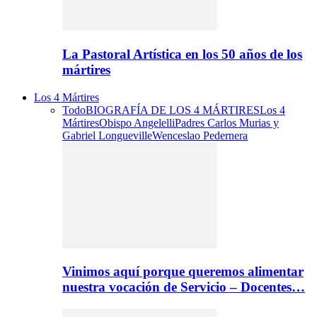
La Pastoral Artística en los 50 años de los
mártires
Los 4 Mártires
Todo
BIOGRAFÍA DE LOS 4 MÁRTIRES
Los 4
Mártires
Obispo Angelelli
Padres Carlos Murias y
Gabriel Longueville
Wenceslao Pedernera
Vinimos aquí porque queremos alimentar
nuestra vocación de Servicio – Docentes…