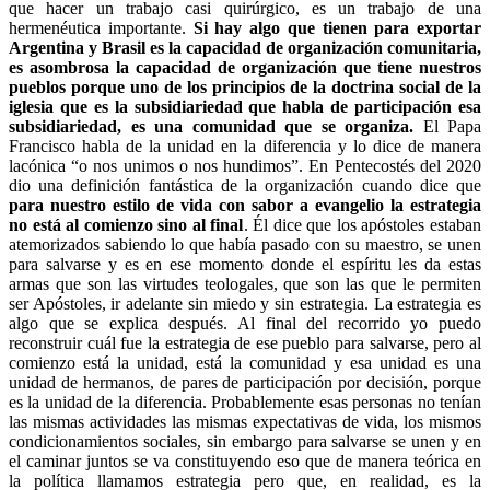
que hacer un trabajo casi quirúrgico, es un trabajo de una
hermenéutica importante.
Si hay algo que tienen para exportar
Argentina y Brasil es la capacidad de organización comunitaria,
es asombrosa la capacidad de organización que tiene nuestros
pueblos porque uno de los principios de la doctrina social de la
iglesia que es la subsidiariedad que habla de participación esa
subsidiariedad, es una comunidad que se organiza.
El Papa
Francisco habla de la unidad en la diferencia y lo dice de manera
lacónica “o nos unimos o nos hundimos”. En Pentecostés del 2020
dio una definición fantástica de la organización cuando dice que
para nuestro estilo de vida con sabor a evangelio la estrategia
no está al comienzo sino al final
. Él dice que los apóstoles estaban
atemorizados sabiendo lo que había pasado con su maestro, se unen
para salvarse y es en ese momento donde el espíritu les da estas
armas que son las virtudes teologales, que son las que le permiten
ser Apóstoles, ir adelante sin miedo y sin estrategia. La estrategia es
algo que se explica después. Al final del recorrido yo puedo
reconstruir cuál fue la estrategia de ese pueblo para salvarse, pero al
comienzo está la unidad, está la comunidad y esa unidad es una
unidad de hermanos, de pares de participación por decisión, porque
es la unidad de la diferencia. Probablemente esas personas no tenían
las mismas actividades las mismas expectativas de vida, los mismos
condicionamientos sociales, sin embargo para salvarse se unen y en
el caminar juntos se va constituyendo eso que de manera teórica en
la política llamamos estrategia pero que, en realidad, es la