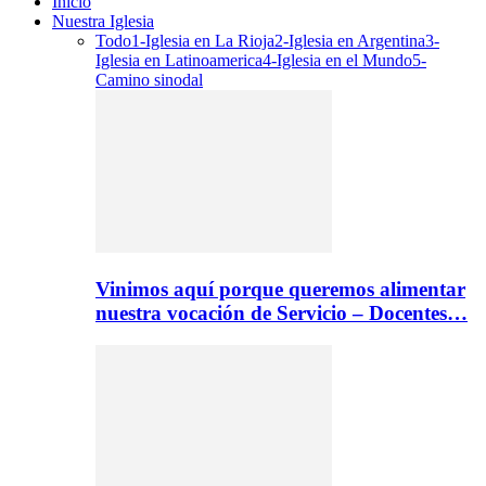
Inicio
Nuestra Iglesia
Todo
1-Iglesia en La Rioja
2-Iglesia en Argentina
3-
Iglesia en Latinoamerica
4-Iglesia en el Mundo
5-
Camino sinodal
Vinimos aquí porque queremos alimentar
nuestra vocación de Servicio – Docentes…