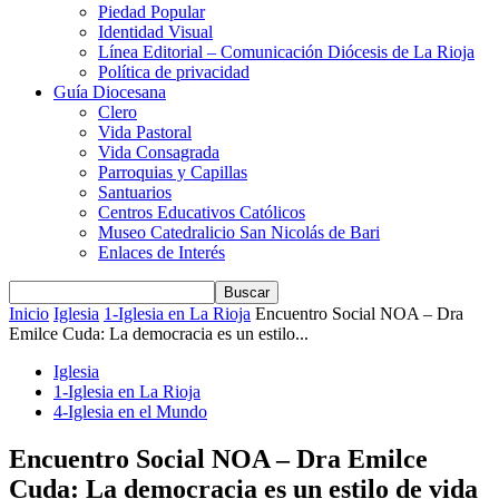
Piedad Popular
Identidad Visual
Línea Editorial – Comunicación Diócesis de La Rioja
Política de privacidad
Guía Diocesana
Clero
Vida Pastoral
Vida Consagrada
Parroquias y Capillas
Santuarios
Centros Educativos Católicos
Museo Catedralicio San Nicolás de Bari
Enlaces de Interés
Inicio
Iglesia
1-Iglesia en La Rioja
Encuentro Social NOA – Dra
Emilce Cuda: La democracia es un estilo...
Iglesia
1-Iglesia en La Rioja
4-Iglesia en el Mundo
Encuentro Social NOA – Dra Emilce
Cuda: La democracia es un estilo de vida