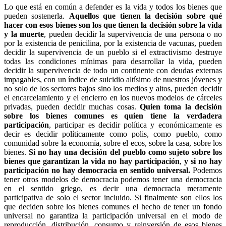
Lo que está en común a defender es la vida y todos los bienes que
pueden sostenerla.
Aquellos que tienen la decisión sobre qué
hacer con esos bienes son los que tienen la decisión sobre la vida
y la muerte
, pueden decidir la supervivencia de una persona o no
por la existencia de penicilina, por la existencia de vacunas, pueden
decidir la supervivencia de un pueblo si el extractivismo destruye
todas las condiciones mínimas para desarrollar la vida, pueden
decidir la supervivencia de todo un continente con deudas externas
impagables, con un índice de suicidio altísimo de nuestros jóvenes y
no solo de los sectores bajos sino los medios y altos, pueden decidir
el encarcelamiento y el encierro en los nuevos modelos de cárceles
privadas, pueden decidir muchas cosas.
Quien toma la decisión
sobre los bienes comunes es quien tiene la verdadera
participación
, participar es decidir política y económicamente es
decir es decidir políticamente como polis, como pueblo, como
comunidad sobre la economía, sobre el ecos, sobre la casa, sobre los
bienes.
Si no hay una decisión del pueblo como sujeto sobre los
bienes que garantizan la vida no hay participación
,
y si no hay
participación no hay democracia en sentido universal.
Podemos
tener otros modelos de democracia podemos tener una democracia
en el sentido griego, es decir una democracia meramente
participativa de solo el sector incluido. Si finalmente son ellos los
que deciden sobre los bienes comunes el hecho de tener un fondo
universal no garantiza la participación universal en el modo de
reproducción, distribución, consumo y reinversión de esos bienes