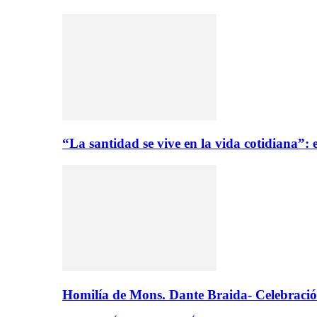
“La santidad se vive en la vida cotidiana”
Homilía de Mons. Dante Braida- Celebració