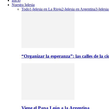
Inicio
Nuestra Iglesia
Todo
1-Iglesia en La Rioja
2-Iglesia en Argentina
3-Iglesi
“Organizar la esperanza”: las calles de la 
Viene el Papa León a la Argentina