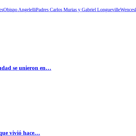
es
Obispo Angelelli
Padres Carlos Murias y Gabriel Longueville
Wencesl
ciudad se unieron en…
 que vivió hace…