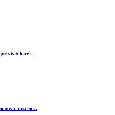
 que vivió hace…
: emotiva misa en…