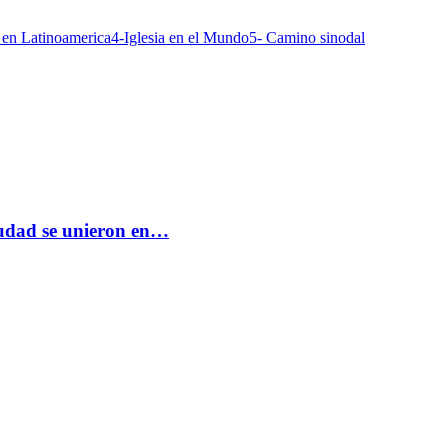
a en Latinoamerica
4-Iglesia en el Mundo
5- Camino sinodal
ciudad se unieron en…