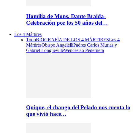
Homilía de Mons. Dante Braida-
Celebración por los 50 años del…
Los 4 Mártires
Todo
BIOGRAFÍA DE LOS 4 MÁRTIRES
Los 4
Mártires
Obispo Angelelli
Padres Carlos Murias y
Gabriel Longueville
Wenceslao Pedernera
Quique, el chango del Pelado nos cuenta lo
que vivió hace…