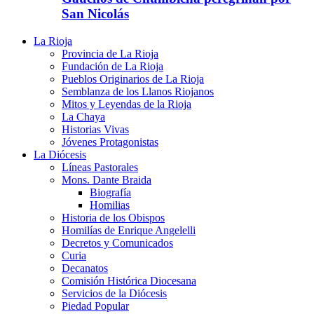
San Nicolás
La Rioja
Provincia de La Rioja
Fundación de La Rioja
Pueblos Originarios de La Rioja
Semblanza de los Llanos Riojanos
Mitos y Leyendas de la Rioja
La Chaya
Historias Vivas
Jóvenes Protagonistas
La Diócesis
Líneas Pastorales
Mons. Dante Braida
Biografía
Homilias
Historia de los Obispos
Homilías de Enrique Angelelli
Decretos y Comunicados
Curia
Decanatos
Comisión Histórica Diocesana
Servicios de la Diócesis
Piedad Popular