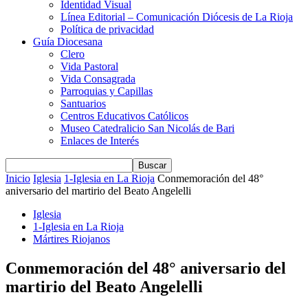
Identidad Visual
Línea Editorial – Comunicación Diócesis de La Rioja
Política de privacidad
Guía Diocesana
Clero
Vida Pastoral
Vida Consagrada
Parroquias y Capillas
Santuarios
Centros Educativos Católicos
Museo Catedralicio San Nicolás de Bari
Enlaces de Interés
Inicio
Iglesia
1-Iglesia en La Rioja
Conmemoración del 48°
aniversario del martirio del Beato Angelelli
Iglesia
1-Iglesia en La Rioja
Mártires Riojanos
Conmemoración del 48° aniversario del
martirio del Beato Angelelli