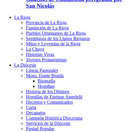
San Nicolás
La Rioja
Provincia de La Rioja
Fundación de La Rioja
Pueblos Originarios de La Rioja
Semblanza de los Llanos Riojanos
Mitos y Leyendas de la Rioja
La Chaya
Historias Vivas
Jóvenes Protagonistas
La Diócesis
Líneas Pastorales
Mons. Dante Braida
Biografía
Homilias
Historia de los Obispos
Homilías de Enrique Angelelli
Decretos y Comunicados
Curia
Decanatos
Comisión Histórica Diocesana
Servicios de la Diócesis
Piedad Popular