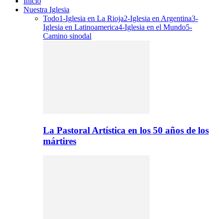
Inicio
Nuestra Iglesia
Todo
1-Iglesia en La Rioja
2-Iglesia en Argentina
3-
Iglesia en Latinoamerica
4-Iglesia en el Mundo
5-
Camino sinodal
La Pastoral Artística en los 50 años de los
mártires