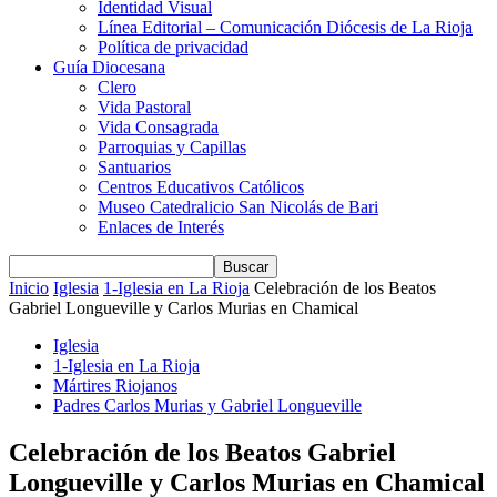
Identidad Visual
Línea Editorial – Comunicación Diócesis de La Rioja
Política de privacidad
Guía Diocesana
Clero
Vida Pastoral
Vida Consagrada
Parroquias y Capillas
Santuarios
Centros Educativos Católicos
Museo Catedralicio San Nicolás de Bari
Enlaces de Interés
Inicio
Iglesia
1-Iglesia en La Rioja
Celebración de los Beatos
Gabriel Longueville y Carlos Murias en Chamical
Iglesia
1-Iglesia en La Rioja
Mártires Riojanos
Padres Carlos Murias y Gabriel Longueville
Celebración de los Beatos Gabriel
Longueville y Carlos Murias en Chamical