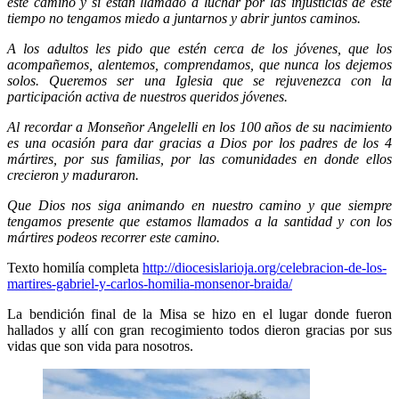
este camino y si están llamado a luchar por las injusticias de este
tiempo no tengamos miedo a juntarnos y abrir juntos caminos.
A los adultos les pido que estén cerca de los jóvenes, que los
acompañemos, alentemos, comprendamos, que nunca los dejemos
solos. Queremos ser una Iglesia que se rejuvenezca con la
participación activa de nuestros queridos jóvenes.
Al recordar a Monseñor Angelelli en los 100 años de su nacimiento
es una ocasión para dar gracias a Dios por los padres de los 4
mártires, por sus familias, por las comunidades en donde ellos
crecieron y maduraron.
Que Dios nos siga animando en nuestro camino y que siempre
tengamos presente que estamos llamados a la santidad y con los
mártires podeos recorrer este camino.
Texto homilía completa
http://diocesislarioja.org/celebracion-de-los-
martires-gabriel-y-carlos-homilia-monsenor-braida/
La bendición final de la Misa se hizo en el lugar donde fueron
hallados y allí con gran recogimiento todos dieron gracias por sus
vidas que son vida para nosotros.