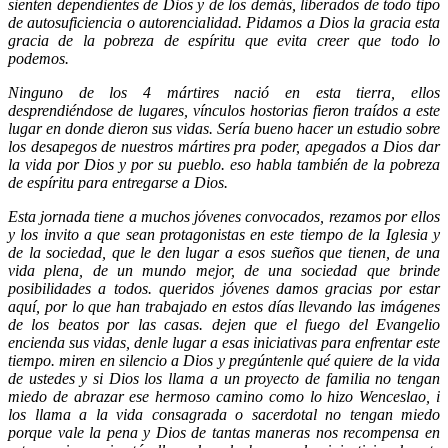
sienten dependientes de Dios y de los demás, liberados de todo tipo
de autosuficiencia o autorencialidad. Pidamos a Dios la gracia esta
gracia de la pobreza de espíritu que evita creer que todo lo
podemos.
Ninguno de los 4 mártires nació en esta tierra, ellos
desprendiéndose de lugares, vínculos hostorias fieron traídos a este
lugar en donde dieron sus vidas. Sería bueno hacer un estudio sobre
los desapegos de nuestros mártires pra poder, apegados a Dios dar
la vida por Dios y por su pueblo. eso habla también de la pobreza
de espíritu para entregarse a Dios.
Esta jornada tiene a muchos jóvenes convocados, rezamos por ellos
y los invito a que sean protagonistas en este tiempo de la Iglesia y
de la sociedad, que le den lugar a esos sueños que tienen, de una
vida plena, de un mundo mejor, de una sociedad que brinde
posibilidades a todos. queridos jóvenes damos gracias por estar
aquí, por lo que han trabajado en estos días llevando las imágenes
de los beatos por las casas. dejen que el fuego del Evangelio
encienda sus vidas, denle lugar a esas iniciativas para enfrentar este
tiempo. miren en silencio a Dios y pregúntenle qué quiere de la vida
de ustedes y si Dios los llama a un proyecto de familia no tengan
miedo de abrazar ese hermoso camino como lo hizo Wenceslao, i
los llama a la vida consagrada o sacerdotal no tengan miedo
porque vale la pena y Dios de tantas maneras nos recompensa en