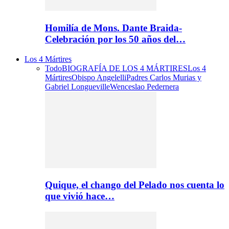
Homilía de Mons. Dante Braida-
Celebración por los 50 años del…
Los 4 Mártires
Todo
BIOGRAFÍA DE LOS 4 MÁRTIRES
Los 4
Mártires
Obispo Angelelli
Padres Carlos Murias y
Gabriel Longueville
Wenceslao Pedernera
Quique, el chango del Pelado nos cuenta lo
que vivió hace…