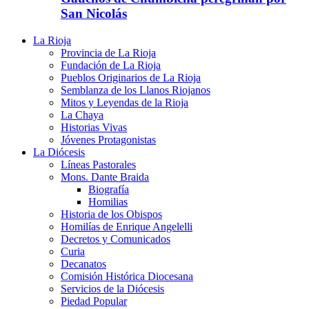
San Nicolás
La Rioja
Provincia de La Rioja
Fundación de La Rioja
Pueblos Originarios de La Rioja
Semblanza de los Llanos Riojanos
Mitos y Leyendas de la Rioja
La Chaya
Historias Vivas
Jóvenes Protagonistas
La Diócesis
Líneas Pastorales
Mons. Dante Braida
Biografía
Homilias
Historia de los Obispos
Homilías de Enrique Angelelli
Decretos y Comunicados
Curia
Decanatos
Comisión Histórica Diocesana
Servicios de la Diócesis
Piedad Popular