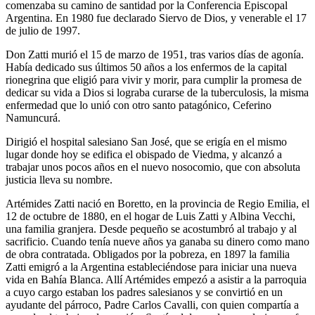
comenzaba su camino de santidad por la Conferencia Episcopal
Argentina. En 1980 fue declarado Siervo de Dios, y venerable el 17
de julio de 1997.
Don Zatti murió el 15 de marzo de 1951, tras varios días de agonía.
Había dedicado sus últimos 50 años a los enfermos de la capital
rionegrina que eligió para vivir y morir, para cumplir la promesa de
dedicar su vida a Dios si lograba curarse de la tuberculosis, la misma
enfermedad que lo unió con otro santo patagónico, Ceferino
Namuncurá.
Dirigió el hospital salesiano San José, que se erigía en el mismo
lugar donde hoy se edifica el obispado de Viedma, y alcanzó a
trabajar unos pocos años en el nuevo nosocomio, que con absoluta
justicia lleva su nombre.
Artémides Zatti nació en Boretto, en la provincia de Regio Emilia, el
12 de octubre de 1880, en el hogar de Luis Zatti y Albina Vecchi,
una familia granjera. Desde pequeño se acostumbró al trabajo y al
sacrificio. Cuando tenía nueve años ya ganaba su dinero como mano
de obra contratada. Obligados por la pobreza, en 1897 la familia
Zatti emigró a la Argentina estableciéndose para iniciar una nueva
vida en Bahía Blanca. Allí Artémides empezó a asistir a la parroquia
a cuyo cargo estaban los padres salesianos y se convirtió en un
ayudante del párroco, Padre Carlos Cavalli, con quien compartía a