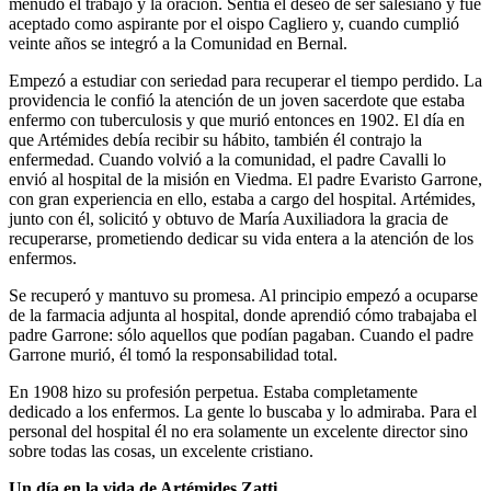
menudo el trabajo y la oración. Sentía el deseo de ser salesiano y fue
aceptado como aspirante por el oispo Cagliero y, cuando cumplió
veinte años se integró a la Comunidad en Bernal.
Empezó a estudiar con seriedad para recuperar el tiempo perdido. La
providencia le confió la atención de un joven sacerdote que estaba
enfermo con tuberculosis y que murió entonces en 1902. El día en
que Artémides debía recibir su hábito, también él contrajo la
enfermedad. Cuando volvió a la comunidad, el padre Cavalli lo
envió al hospital de la misión en Viedma. El padre Evaristo Garrone,
con gran experiencia en ello, estaba a cargo del hospital. Artémides,
junto con él, solicitó y obtuvo de María Auxiliadora la gracia de
recuperarse, prometiendo dedicar su vida entera a la atención de los
enfermos.
Se recuperó y mantuvo su promesa. Al principio empezó a ocuparse
de la farmacia adjunta al hospital, donde aprendió cómo trabajaba el
padre Garrone: sólo aquellos que podían pagaban. Cuando el padre
Garrone murió, él tomó la responsabilidad total.
En 1908 hizo su profesión perpetua. Estaba completamente
dedicado a los enfermos. La gente lo buscaba y lo admiraba. Para el
personal del hospital él no era solamente un excelente director sino
sobre todas las cosas, un excelente cristiano.
Un día en la vida de Artémides Zatti