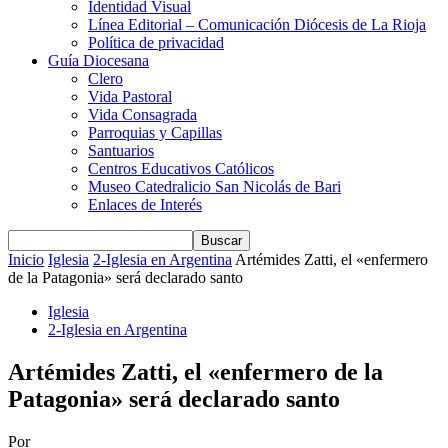
Identidad Visual
Línea Editorial – Comunicación Diócesis de La Rioja
Política de privacidad
Guía Diocesana
Clero
Vida Pastoral
Vida Consagrada
Parroquias y Capillas
Santuarios
Centros Educativos Católicos
Museo Catedralicio San Nicolás de Bari
Enlaces de Interés
Inicio
Iglesia
2-Iglesia en Argentina
Artémides Zatti, el «enfermero
de la Patagonia» será declarado santo
Iglesia
2-Iglesia en Argentina
Artémides Zatti, el «enfermero de la
Patagonia» será declarado santo
Por