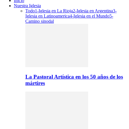
Inicio
Nuestra Iglesia
Todo
1-Iglesia en La Rioja
2-Iglesia en Argentina
3-
Iglesia en Latinoamerica
4-Iglesia en el Mundo
5-
Camino sinodal
La Pastoral Artística en los 50 años de los
mártires