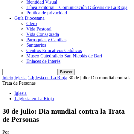
Identidad Visual
Línea Editorial – Comunicación Diócesis de La Rioja
Política de privacidad
Guía Diocesana
Clero
Vida Pastoral
Vida Consagrada
Parroquias y Capillas
Santuarios
Centros Educativos Católicos
Museo Catedralicio San Nicolás de Bari
Enlaces de Interés
Inicio
Iglesia
1-Iglesia en La Rioja
30 de julio: Día mundial contra la
Trata de Personas
Iglesia
1-Iglesia en La Rioja
30 de julio: Día mundial contra la Trata
de Personas
Por