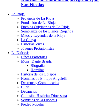
San Nicolás
La Rioja
Provincia de La Rioja
Fundación de La Rioja
Pueblos Originarios de La Rioja
Semblanza de los Llanos Riojanos
Mitos y Leyendas de la Rioja
La Chaya
Historias Vivas
Jóvenes Protagonistas
La Diócesis
Líneas Pastorales
Mons. Dante Braida
Biografía
Homilias
Historia de los Obispos
Homilías de Enrique Angelelli
Decretos y Comunicados
Curia
Decanatos
Comisión Histórica Diocesana
Servicios de la Diócesis
Piedad Popular