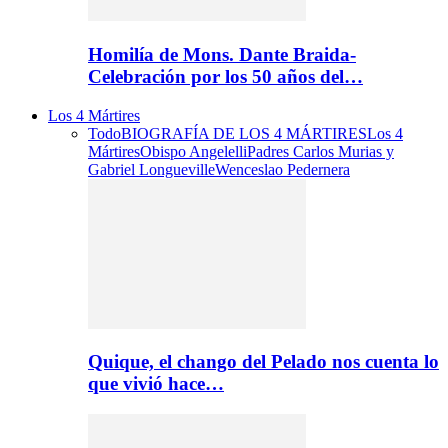
Homilía de Mons. Dante Braida-
Celebración por los 50 años del…
Los 4 Mártires
Todo
BIOGRAFÍA DE LOS 4 MÁRTIRES
Los 4
Mártires
Obispo Angelelli
Padres Carlos Murias y
Gabriel Longueville
Wenceslao Pedernera
Quique, el chango del Pelado nos cuenta lo
que vivió hace…