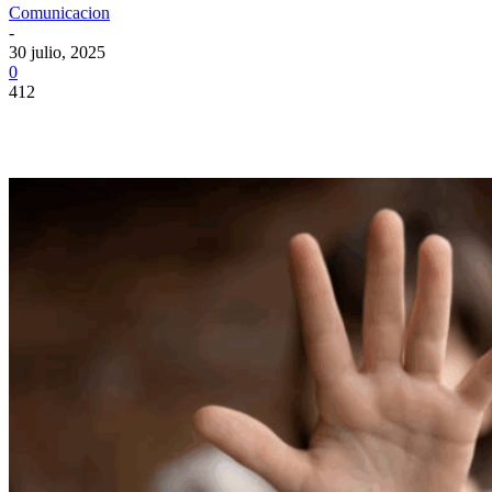
Comunicacion
-
30 julio, 2025
0
412