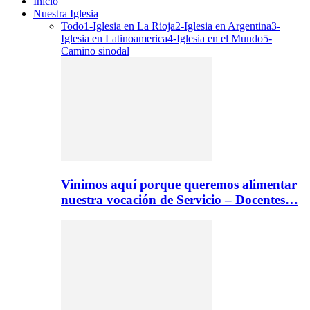
Inicio
Nuestra Iglesia
Todo
1-Iglesia en La Rioja
2-Iglesia en Argentina
3-
Iglesia en Latinoamerica
4-Iglesia en el Mundo
5-
Camino sinodal
Vinimos aquí porque queremos alimentar
nuestra vocación de Servicio – Docentes…