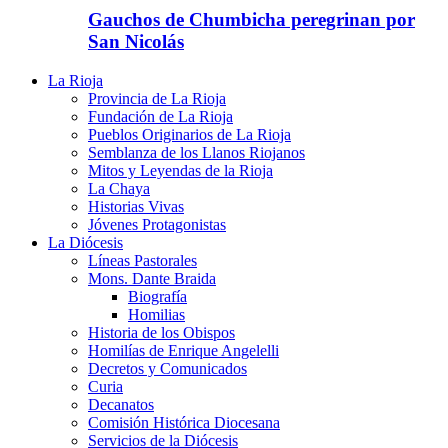
Gauchos de Chumbicha peregrinan por
San Nicolás
La Rioja
Provincia de La Rioja
Fundación de La Rioja
Pueblos Originarios de La Rioja
Semblanza de los Llanos Riojanos
Mitos y Leyendas de la Rioja
La Chaya
Historias Vivas
Jóvenes Protagonistas
La Diócesis
Líneas Pastorales
Mons. Dante Braida
Biografía
Homilias
Historia de los Obispos
Homilías de Enrique Angelelli
Decretos y Comunicados
Curia
Decanatos
Comisión Histórica Diocesana
Servicios de la Diócesis