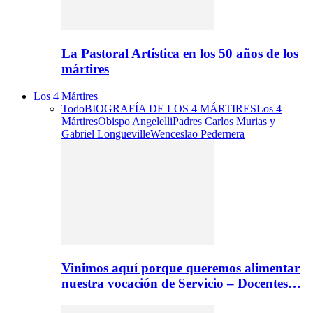
La Pastoral Artística en los 50 años de los
mártires
Los 4 Mártires
Todo
BIOGRAFÍA DE LOS 4 MÁRTIRES
Los 4
Mártires
Obispo Angelelli
Padres Carlos Murias y
Gabriel Longueville
Wenceslao Pedernera
Vinimos aquí porque queremos alimentar
nuestra vocación de Servicio – Docentes…