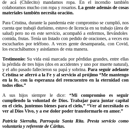
de acá (Chilecito) mandamos ropa. En el incendio también
colaboramos mucho con ropa y rosarios.
La gente además de cosas
materiales también necesita oración.
Para Cristina, durante la pandemia este compromiso se cumplió, nos
cuenta que trabajó durísimo, estuvo de licencia en su trabajo (área de
salud) pero no en este servicio, acompañó a enfermos, llevándoles
comida, frutas. Tenía un listado con pedido de oraciones, a veces era
escucharlos por teléfono. A veces gente desamparada, con Covid,
los escuchábamos y asistíamos de esta manera.
Testimonio:
Su vida está marcada por pérdidas grandes, entre ellas
la pérdida de tres hijos (dos en accidentes y uno por muerte natural),
y el año pasado fallecieron su papá y sobrina.
Para seguir adelante
Cristina se aferró a la Fe y al servicio al prójimo “Me mantengo
en la fe, con la esperanza del reencuentro en la eternidad con
todos ellos.”
A sus hijos siempre le dice:
“Mi compromiso es seguir
cumpliendo la voluntad de Dios. Trabajar para juntar capital
en el cielo, juntemos bienes para el cielo,” “Ver al necesitado es
ver al Dios Vivo, y a ese dolor poder transformarlo en amor.”
Patricia Sierralta, Parroquia Santa Rita. Presta servicio como
voluntaria y referente de Cáritas.