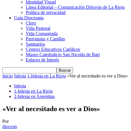
Identidad Visual
Línea Editorial – Comunicación Diócesis de La Rioja
Política de privacidad
Guía Diocesana
Clero
Vida Pastoral
Vida Consagrada
Parroquias y Capillas
Santuarios
Centros Educativos Católicos
Museo Catedralicio San Nicolás de Bari
Enlaces de Interés
Inicio
Iglesia
1-Iglesia en La Rioja
«Ver al necesitado es ver a Dios»
Iglesia
1-Iglesia en La Rioja
2-Iglesia en Argentina
«Ver al necesitado es ver a Dios»
Por
diocesis