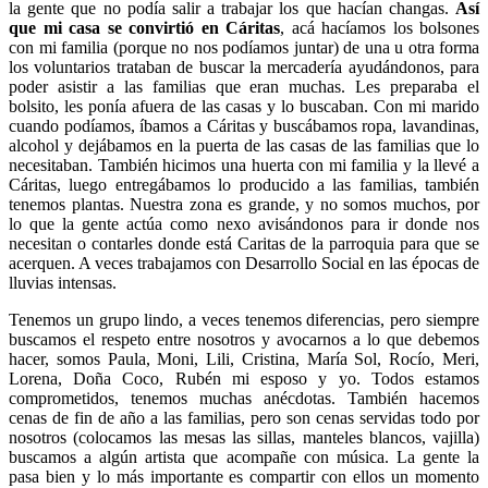
la gente que no podía salir a trabajar los que hacían changas.
Así
que mi casa se convirtió en Cáritas
, acá hacíamos los bolsones
con mi familia (porque no nos podíamos juntar) de una u otra forma
los voluntarios trataban de buscar la mercadería ayudándonos, para
poder asistir a las familias que eran muchas. Les preparaba el
bolsito, les ponía afuera de las casas y lo buscaban. Con mi marido
cuando podíamos, íbamos a Cáritas y buscábamos ropa, lavandinas,
alcohol y dejábamos en la puerta de las casas de las familias que lo
necesitaban. También hicimos una huerta con mi familia y la llevé a
Cáritas, luego entregábamos lo producido a las familias, también
tenemos plantas. Nuestra zona es grande, y no somos muchos, por
lo que la gente actúa como nexo avisándonos para ir donde nos
necesitan o contarles donde está Caritas de la parroquia para que se
acerquen. A veces trabajamos con Desarrollo Social en las épocas de
lluvias intensas.
Tenemos un grupo lindo, a veces tenemos diferencias, pero siempre
buscamos el respeto entre nosotros y avocarnos a lo que debemos
hacer, somos Paula, Moni, Lili, Cristina, María Sol, Rocío, Meri,
Lorena, Doña Coco, Rubén mi esposo y yo. Todos estamos
comprometidos, tenemos muchas anécdotas. También hacemos
cenas de fin de año a las familias, pero son cenas servidas todo por
nosotros (colocamos las mesas las sillas, manteles blancos, vajilla)
buscamos a algún artista que acompañe con música. La gente la
pasa bien y lo más importante es compartir con ellos un momento