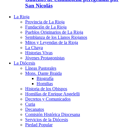
San Nicolás
La Rioja
Provincia de La Rioja
Fundación de La Rioja
Pueblos Originarios de La Rioja
Semblanza de los Llanos Riojanos
Mitos y Leyendas de la Rioja
La Chaya
Historias Vivas
Jóvenes Protagonistas
La Diócesis
Líneas Pastorales
Mons. Dante Braida
Biografía
Homilias
Historia de los Obispos
Homilías de Enrique Angelelli
Decretos y Comunicados
Curia
Decanatos
Comisión Histórica Diocesana
Servicios de la Diócesis
Piedad Popular