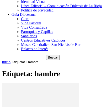
Identidad Visual
Línea Editorial – Comunicación Diócesis de La Rioja
Política de privacidad
Guía Diocesana
Clero
Vida Pastoral
Vida Consagrada
Parroquias y Capillas
Santuarios
Centros Educativos Católicos
Museo Catedralicio San Nicolás de Bari
Enlaces de Interés
Inicio
Etiquetas
Hambre
Etiqueta: hambre