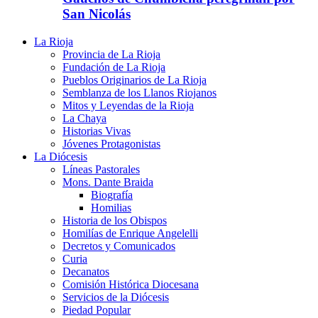
San Nicolás
La Rioja
Provincia de La Rioja
Fundación de La Rioja
Pueblos Originarios de La Rioja
Semblanza de los Llanos Riojanos
Mitos y Leyendas de la Rioja
La Chaya
Historias Vivas
Jóvenes Protagonistas
La Diócesis
Líneas Pastorales
Mons. Dante Braida
Biografía
Homilias
Historia de los Obispos
Homilías de Enrique Angelelli
Decretos y Comunicados
Curia
Decanatos
Comisión Histórica Diocesana
Servicios de la Diócesis
Piedad Popular