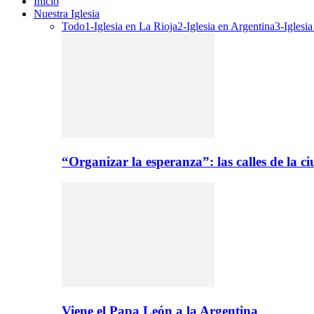
Inicio
Nuestra Iglesia
Todo
1-Iglesia en La Rioja
2-Iglesia en Argentina
3-Iglesi
“Organizar la esperanza”: las calles de la 
Viene el Papa León a la Argentina