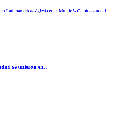
a en Latinoamerica
4-Iglesia en el Mundo
5- Camino sinodal
ciudad se unieron en…