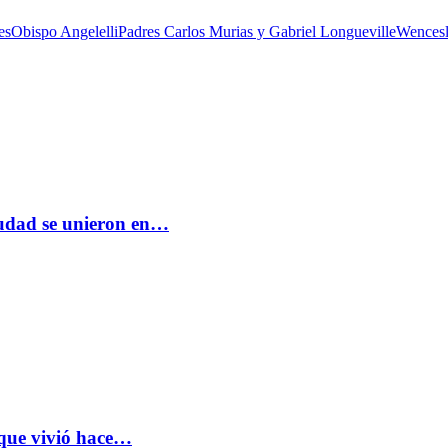
es
Obispo Angelelli
Padres Carlos Murias y Gabriel Longueville
Wencesl
ciudad se unieron en…
 que vivió hace…