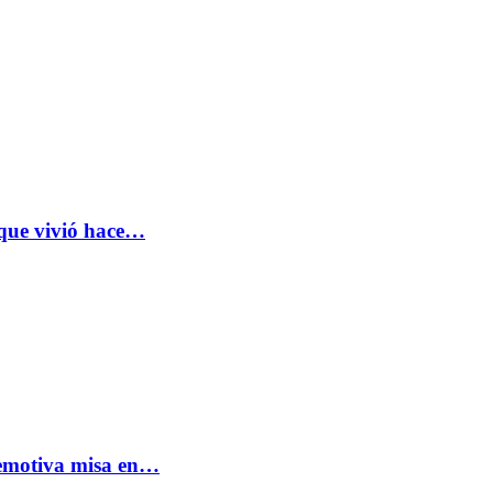
 que vivió hace…
: emotiva misa en…