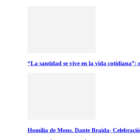
“La santidad se vive en la vida cotidiana”
Homilía de Mons. Dante Braida- Celebració