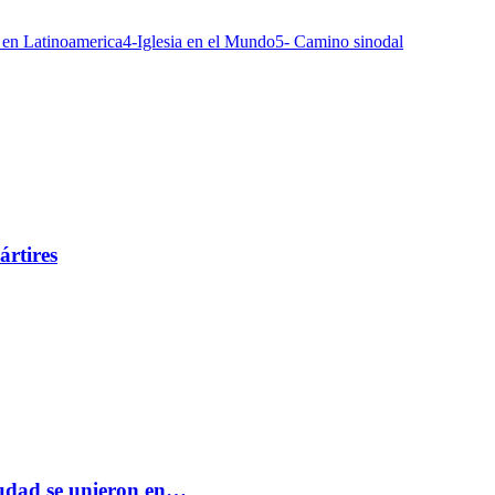
a en Latinoamerica
4-Iglesia en el Mundo
5- Camino sinodal
ártires
ciudad se unieron en…