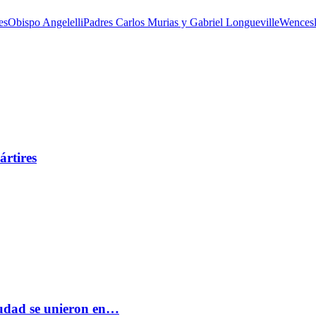
es
Obispo Angelelli
Padres Carlos Murias y Gabriel Longueville
Wencesl
ártires
ciudad se unieron en…