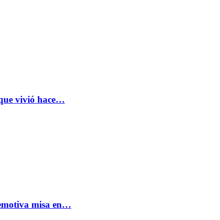
 que vivió hace…
: emotiva misa en…