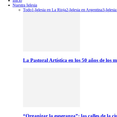
Inicio
Nuestra Iglesia
Todo
1-Iglesia en La Rioja
2-Iglesia en Argentina
3-Iglesi
La Pastoral Artística en los 50 años de los m
“Organizar la esperanza”: las calles de la 