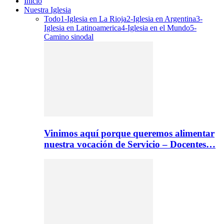
Inicio
Nuestra Iglesia
Todo
1-Iglesia en La Rioja
2-Iglesia en Argentina
3-
Iglesia en Latinoamerica
4-Iglesia en el Mundo
5-
Camino sinodal
Vinimos aquí porque queremos alimentar
nuestra vocación de Servicio – Docentes…