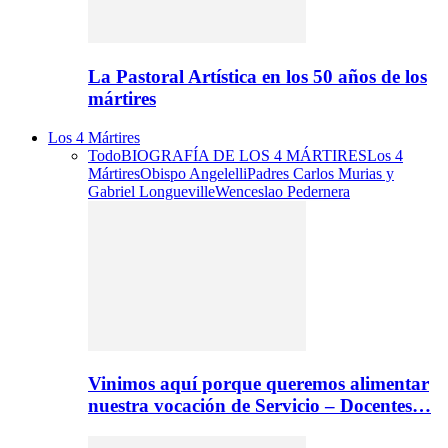
La Pastoral Artística en los 50 años de los
mártires
Los 4 Mártires
Todo
BIOGRAFÍA DE LOS 4 MÁRTIRES
Los 4
Mártires
Obispo Angelelli
Padres Carlos Murias y
Gabriel Longueville
Wenceslao Pedernera
Vinimos aquí porque queremos alimentar
nuestra vocación de Servicio – Docentes…