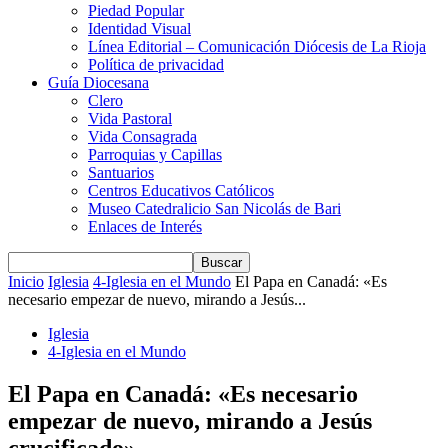
Piedad Popular
Identidad Visual
Línea Editorial – Comunicación Diócesis de La Rioja
Política de privacidad
Guía Diocesana
Clero
Vida Pastoral
Vida Consagrada
Parroquias y Capillas
Santuarios
Centros Educativos Católicos
Museo Catedralicio San Nicolás de Bari
Enlaces de Interés
Inicio
Iglesia
4-Iglesia en el Mundo
El Papa en Canadá: «Es
necesario empezar de nuevo, mirando a Jesús...
Iglesia
4-Iglesia en el Mundo
El Papa en Canadá: «Es necesario
empezar de nuevo, mirando a Jesús
crucificado»