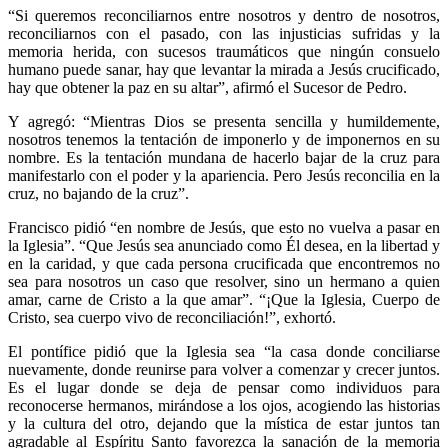
“Si queremos reconciliarnos entre nosotros y dentro de nosotros,
reconciliarnos con el pasado, con las injusticias sufridas y la
memoria herida, con sucesos traumáticos que ningún consuelo
humano puede sanar, hay que levantar la mirada a Jesús crucificado,
hay que obtener la paz en su altar”, afirmó el Sucesor de Pedro.
Y agregó: “Mientras Dios se presenta sencilla y humildemente,
nosotros tenemos la tentación de imponerlo y de imponernos en su
nombre. Es la tentación mundana de hacerlo bajar de la cruz para
manifestarlo con el poder y la apariencia. Pero Jesús reconcilia en la
cruz, no bajando de la cruz”.
Francisco pidió “en nombre de Jesús, que esto no vuelva a pasar en
la Iglesia”. “Que Jesús sea anunciado como Él desea, en la libertad y
en la caridad, y que cada persona crucificada que encontremos no
sea para nosotros un caso que resolver, sino un hermano a quien
amar, carne de Cristo a la que amar”. “¡Que la Iglesia, Cuerpo de
Cristo, sea cuerpo vivo de reconciliación!”, exhortó.
El pontífice pidió que la Iglesia sea “la casa donde conciliarse
nuevamente, donde reunirse para volver a comenzar y crecer juntos.
Es el lugar donde se deja de pensar como individuos para
reconocerse hermanos, mirándose a los ojos, acogiendo las historias
y la cultura del otro, dejando que la mística de estar juntos tan
agradable al Espíritu Santo favorezca la sanación de la memoria