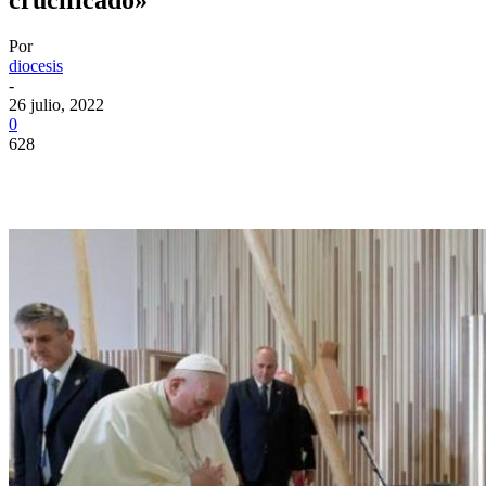
Por
diocesis
-
26 julio, 2022
0
628