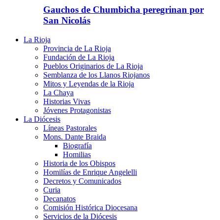
Gauchos de Chumbicha peregrinan por
San Nicolás
La Rioja
Provincia de La Rioja
Fundación de La Rioja
Pueblos Originarios de La Rioja
Semblanza de los Llanos Riojanos
Mitos y Leyendas de la Rioja
La Chaya
Historias Vivas
Jóvenes Protagonistas
La Diócesis
Líneas Pastorales
Mons. Dante Braida
Biografía
Homilias
Historia de los Obispos
Homilías de Enrique Angelelli
Decretos y Comunicados
Curia
Decanatos
Comisión Histórica Diocesana
Servicios de la Diócesis