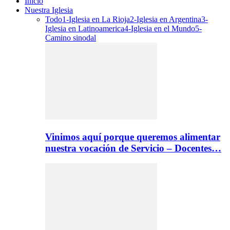
Inicio
Nuestra Iglesia
Todo
1-Iglesia en La Rioja
2-Iglesia en Argentina
3-
Iglesia en Latinoamerica
4-Iglesia en el Mundo
5-
Camino sinodal
Vinimos aquí porque queremos alimentar
nuestra vocación de Servicio – Docentes…