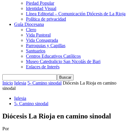
Piedad Popular
Identidad Visual
Línea Editorial – Comunicación Diócesis de La Rioja
Política de privacidad
Guía Diocesana
Clero
Vida Pastoral
Vida Consagrada
Parroquias y Capillas
Santuarios
Centros Educativos Católicos
Museo Catedralicio San Nicolás de Bari
Enlaces de Interés
Inicio
Iglesia
5- Camino sinodal
Diócesis La Rioja en camino
sinodal
Iglesia
5- Camino sinodal
Diócesis La Rioja en camino sinodal
Por