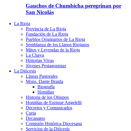
Gauchos de Chumbicha peregrinan por
San Nicolás
La Rioja
Provincia de La Rioja
Fundación de La Rioja
Pueblos Originarios de La Rioja
Semblanza de los Llanos Riojanos
Mitos y Leyendas de la Rioja
La Chaya
Historias Vivas
Jóvenes Protagonistas
La Diócesis
Líneas Pastorales
Mons. Dante Braida
Biografía
Homilias
Historia de los Obispos
Homilías de Enrique Angelelli
Decretos y Comunicados
Curia
Decanatos
Comisión Histórica Diocesana
Servicios de la Diócesis