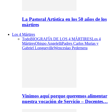
La Pastoral Artística en los 50 años de los
mártires
Los 4 Mártires
Todo
BIOGRAFÍA DE LOS 4 MÁRTIRES
Los 4
Mártires
Obispo Angelelli
Padres Carlos Murias y
Gabriel Longueville
Wenceslao Pedernera
Vinimos aquí porque queremos alimentar
nuestra vocación de Servicio – Docentes…