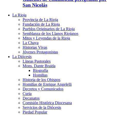
San Nicolás
La Rioja
Provincia de La Rioja
Fundación de La Rioja
Pueblos Originarios de La Rioja
Semblanza de los Llanos Riojanos
Mitos y Leyendas de la Rioja
La Chaya
Historias Vivas
Jóvenes Protagonistas
La Diócesis
Líneas Pastorales
Mons. Dante Braida
Biografía
Homilias
Historia de los Obispos
Homilías de Enrique Angelelli
Decretos y Comunicados
Curia
Decanatos
Comisión Histórica Diocesana
Servicios de la Diócesis
Piedad Popular