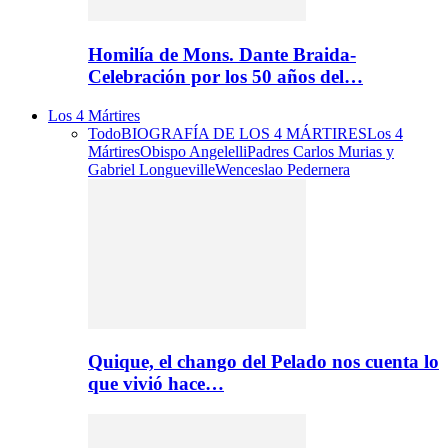
Homilía de Mons. Dante Braida-
Celebración por los 50 años del…
Los 4 Mártires
Todo
BIOGRAFÍA DE LOS 4 MÁRTIRES
Los 4
Mártires
Obispo Angelelli
Padres Carlos Murias y
Gabriel Longueville
Wenceslao Pedernera
Quique, el chango del Pelado nos cuenta lo
que vivió hace…