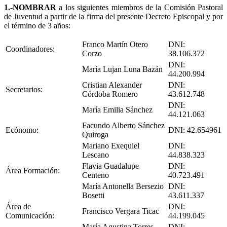
1.-NOMBRAR
a los siguientes miembros de la Comisión Pastoral
de Juventud a partir de la firma del presente Decreto Episcopal y por
el término de 3 años:
Franco Martín Otero
DNI:
Coordinadores:
Corzo
38.106.372
DNI:
María Lujan Luna Bazán
44.200.994
Cristian Alexander
DNI:
Secretarios:
Córdoba Romero
43.612.748
DNI:
María Emilia Sánchez
44.121.063
Facundo Alberto Sánchez
Ecónomo:
DNI: 42.654961
Quiroga
Mariano Exequiel
DNI:
Lescano
44.838.323
Flavia Guadalupe
DNI:
Área Formación:
Centeno
40.723.491
María Antonella Bersezio
DNI:
Bosetti
43.611.337
Área de
DNI:
Francisco Vergara Ticac
Comunicación:
44.199.045
María Agustina Torres
DNI: