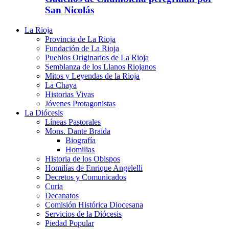
San Nicolás
La Rioja
Provincia de La Rioja
Fundación de La Rioja
Pueblos Originarios de La Rioja
Semblanza de los Llanos Riojanos
Mitos y Leyendas de la Rioja
La Chaya
Historias Vivas
Jóvenes Protagonistas
La Diócesis
Líneas Pastorales
Mons. Dante Braida
Biografía
Homilias
Historia de los Obispos
Homilías de Enrique Angelelli
Decretos y Comunicados
Curia
Decanatos
Comisión Histórica Diocesana
Servicios de la Diócesis
Piedad Popular