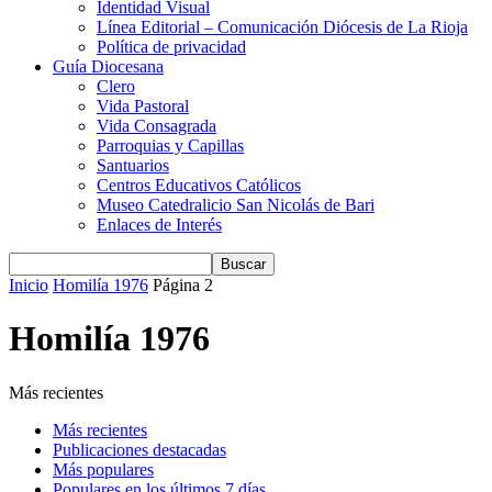
Identidad Visual
Línea Editorial – Comunicación Diócesis de La Rioja
Política de privacidad
Guía Diocesana
Clero
Vida Pastoral
Vida Consagrada
Parroquias y Capillas
Santuarios
Centros Educativos Católicos
Museo Catedralicio San Nicolás de Bari
Enlaces de Interés
Inicio
Homilía 1976
Página 2
Homilía 1976
Más recientes
Más recientes
Publicaciones destacadas
Más populares
Populares en los últimos 7 días