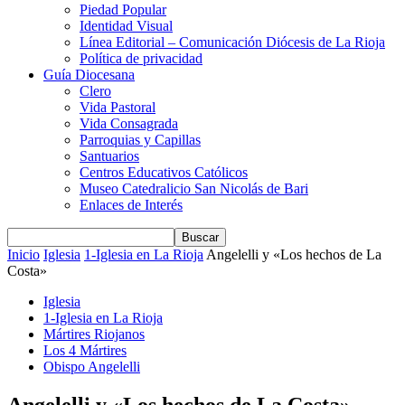
Piedad Popular
Identidad Visual
Línea Editorial – Comunicación Diócesis de La Rioja
Política de privacidad
Guía Diocesana
Clero
Vida Pastoral
Vida Consagrada
Parroquias y Capillas
Santuarios
Centros Educativos Católicos
Museo Catedralicio San Nicolás de Bari
Enlaces de Interés
Inicio
Iglesia
1-Iglesia en La Rioja
Angelelli y «Los hechos de La
Costa»
Iglesia
1-Iglesia en La Rioja
Mártires Riojanos
Los 4 Mártires
Obispo Angelelli
Angelelli y «Los hechos de La Costa»