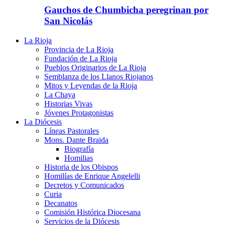
Gauchos de Chumbicha peregrinan por
San Nicolás
La Rioja
Provincia de La Rioja
Fundación de La Rioja
Pueblos Originarios de La Rioja
Semblanza de los Llanos Riojanos
Mitos y Leyendas de la Rioja
La Chaya
Historias Vivas
Jóvenes Protagonistas
La Diócesis
Líneas Pastorales
Mons. Dante Braida
Biografía
Homilias
Historia de los Obispos
Homilías de Enrique Angelelli
Decretos y Comunicados
Curia
Decanatos
Comisión Histórica Diocesana
Servicios de la Diócesis