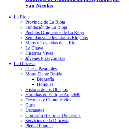
San Nicolás
La Rioja
Provincia de La Rioja
Fundación de La Rioja
Pueblos Originarios de La Rioja
Semblanza de los Llanos Riojanos
Mitos y Leyendas de la Rioja
La Chaya
Historias Vivas
Jóvenes Protagonistas
La Diócesis
Líneas Pastorales
Mons. Dante Braida
Biografía
Homilias
Historia de los Obispos
Homilías de Enrique Angelelli
Decretos y Comunicados
Curia
Decanatos
Comisión Histórica Diocesana
Servicios de la Diócesis
Piedad Popular