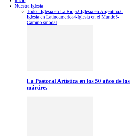
Inicio
Nuestra Iglesia
Todo
1-Iglesia en La Rioja
2-Iglesia en Argentina
3-
Iglesia en Latinoamerica
4-Iglesia en el Mundo
5-
Camino sinodal
La Pastoral Artística en los 50 años de los
mártires