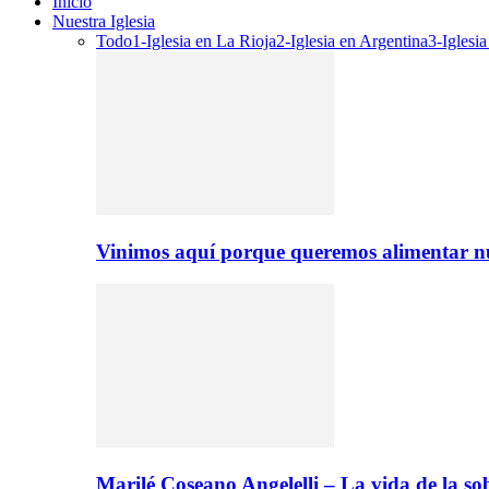
Inicio
Nuestra Iglesia
Todo
1-Iglesia en La Rioja
2-Iglesia en Argentina
3-Iglesi
Vinimos aquí porque queremos alimentar nu
Marilé Coseano Angelelli – La vida de la 