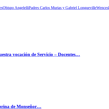
es
Obispo Angelelli
Padres Carlos Murias y Gabriel Longueville
Wencesl
estra vocación de Servicio – Docentes…
sobrina de Monseñor…