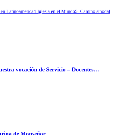
a en Latinoamerica
4-Iglesia en el Mundo
5- Camino sinodal
estra vocación de Servicio – Docentes…
sobrina de Monseñor…