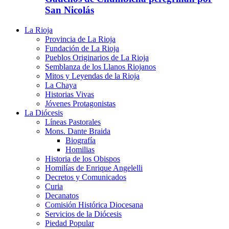
San Nicolás
La Rioja
Provincia de La Rioja
Fundación de La Rioja
Pueblos Originarios de La Rioja
Semblanza de los Llanos Riojanos
Mitos y Leyendas de la Rioja
La Chaya
Historias Vivas
Jóvenes Protagonistas
La Diócesis
Líneas Pastorales
Mons. Dante Braida
Biografía
Homilias
Historia de los Obispos
Homilías de Enrique Angelelli
Decretos y Comunicados
Curia
Decanatos
Comisión Histórica Diocesana
Servicios de la Diócesis
Piedad Popular