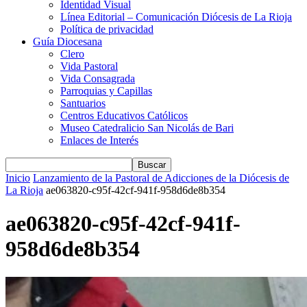
Identidad Visual
Línea Editorial – Comunicación Diócesis de La Rioja
Política de privacidad
Guía Diocesana
Clero
Vida Pastoral
Vida Consagrada
Parroquias y Capillas
Santuarios
Centros Educativos Católicos
Museo Catedralicio San Nicolás de Bari
Enlaces de Interés
Inicio
Lanzamiento de la Pastoral de Adicciones de la Diócesis de
La Rioja
ae063820-c95f-42cf-941f-958d6de8b354
ae063820-c95f-42cf-941f-
958d6de8b354