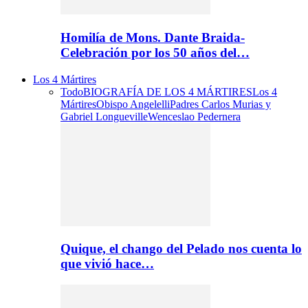
Homilía de Mons. Dante Braida-
Celebración por los 50 años del…
Los 4 Mártires
Todo
BIOGRAFÍA DE LOS 4 MÁRTIRES
Los 4
Mártires
Obispo Angelelli
Padres Carlos Murias y
Gabriel Longueville
Wenceslao Pedernera
Quique, el chango del Pelado nos cuenta lo
que vivió hace…